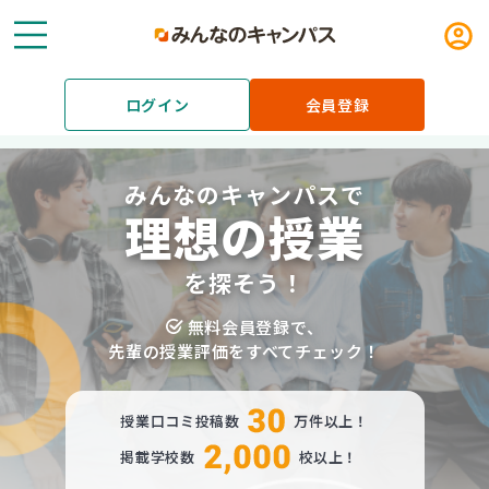
メニュー
ログ
ログイン
会員登録
みんなのキャンパスで
理想の授業
を探そう！
無料会員登録で、
先輩の授業評価をすべてチェック！
授業口コミ投稿数
万件以上！
掲載学校数
校以上！