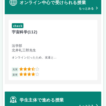
オンライン中心で受けられる授業
もっとみる
check
ch
宇宙科学
(112)
新
法学部
産
北井礼三郎先生
山
オンラインだったため、友達と...
日
3.5
充実
充
4
楽単
楽
学生主体で進める授業