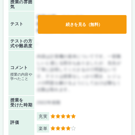
授業の雰囲
気
前期/中間：
テストのみ
テスト
後期/期末：
テストのみ
続きを見る（無料）
持ち込み：
教科書ノート持ち込み不可
テストの方
-
式や難易度
内容は計算機の基本についてです。一部難
しいと感じる部分もありましたが、先生が
コメント
丁寧に説明してくださるので問題ないで
授業の内容や
す。テストは授業をしっかり聞き、レジュ
学べたこと
メの問題を解けるようにしておけば難なく
点数は取れます。
授業を
2022年前期
受けた時期
充実
5
評価
楽単
4