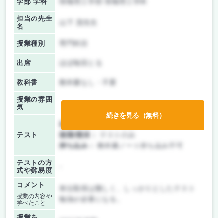
学部 学科
情報理工学部 情報理工学科
担当の先生
山下 茂先生
名
授業種別
専門科目
出席
ほぼ毎回とる
教科書
教科書なし・不要
授業の雰囲
気
続きを見る（無料）
前期/中間：
テストのみ
テスト
後期/期末：
テストのみ
持ち込み：
教科書ノート持ち込み不可
テストの方
-
式や難易度
コメント
単位取得は難しく、しっかりとしたテスト
授業の内容や
勉強が必要になる。
学べたこと
授業を