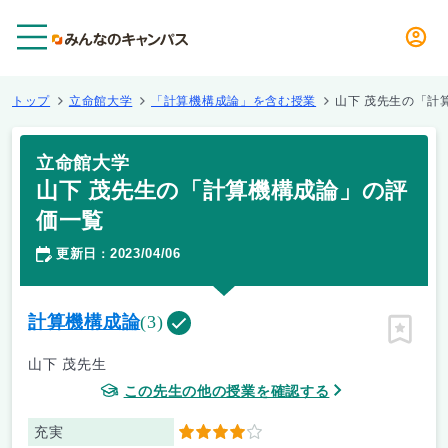
メニュー
トップ
立命館大学
「計算機構成論」を含む授業
山下 茂先生の「計
立命館大学
山下 茂先生の「計算機構成論」の評
価一覧
更新日
2023/04/06
：
計算機構成論
(3)
ピン留
山下 茂先生
この先生の他の授業を確認する
充実
4