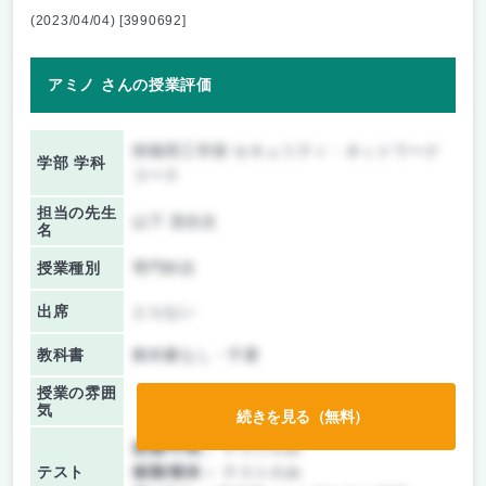
(2023/04/04) [3990692]
アミノ さんの授業評価
情報理工学部 セキュリティ・ネットワーク
学部 学科
コース
担当の先生
山下 茂先生
名
授業種別
専門科目
出席
とらない
教科書
教科書なし・不要
授業の雰囲
気
続きを見る（無料）
前期/中間：
テストのみ
テスト
後期/期末：
テストのみ