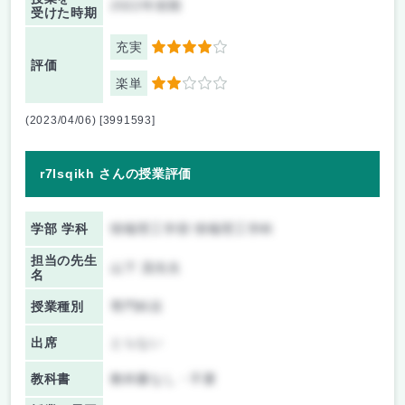
2022年前期
受けた時期
充実
4
評価
楽単
2
(2023/04/06) [3991593]
r7Isqikh さんの授業評価
学部 学科
情報理工学部 情報理工学科
担当の先生
山下 茂先生
名
授業種別
専門科目
出席
とらない
教科書
教科書なし・不要