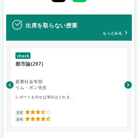
出席を取らない授業
もっとみる
check
ch
都市論
(297)
都
産業社会学部
法
リム・ボン先生
リ
レポートを出せば単位はとれま...
こ
3.5
充実
充
4.5
楽単
楽