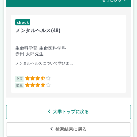
もっとみる
check
ch
メンタルヘルス
(48)
日
生命科学部 生命医科学科
法
赤田 太郎先生
吉
メンタルヘルスについて学びま...
戦
3.5
充実
充
4
楽単
楽
大学トップに戻る
検索結果に戻る