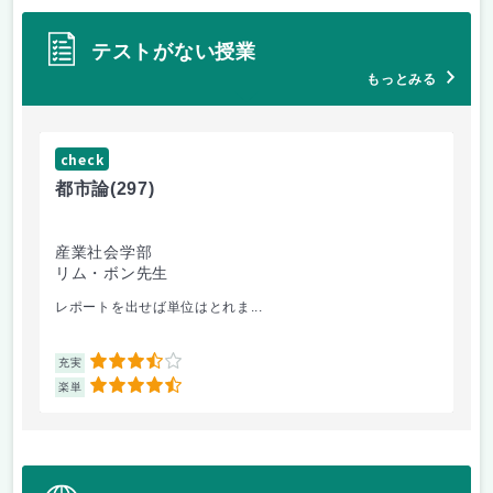
テストがない授業
もっとみる
check
ch
都市論
(297)
都
産業社会学部
法
リム・ボン先生
リ
レポートを出せば単位はとれま...
こ
3.5
充実
充
4.5
楽単
楽