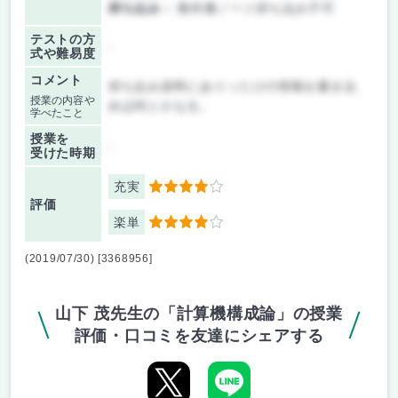
持ち込み：
教科書ノート持ち込み不可
テストの方
-
式や難易度
コメント
持ち込み資料にありったけの情報を書き込
授業の内容や
めば何とかなる。
学べたこと
授業を
-
受けた時期
充実
4
評価
楽単
4
(2019/07/30) [3368956]
山下 茂先生の「計算機構成論」の授業
評価・口コミを友達にシェアする