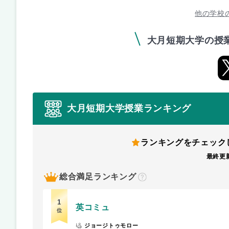
他の学校
大月短期大学の授
大月短期大学授業ランキング
ランキングをチェック
最終更新
総合満足ランキング
？
1
英コミュ
位
ジョージトゥモロー