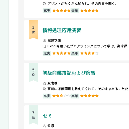
プリントがたくさん配られ、その内容を聞く。
5
5
充実
楽単
3
情報処理応用演習
位
深澤克朗
Excelを用いたプログラミングについて学ぶ。期末課題は自身作成のプ
5
4
充実
楽単
5
初級商業簿記および演習
位
永岩尊
事前にほぼ問題を教えて
2.5
5
充実
楽単
7
ゼミ
位
笠原