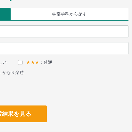
学部学科
から探す
しい
★★★
：普通
：かなり楽勝
索結果を見る