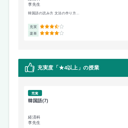
李先生
韓国語の読み方 文法の作り方...
充実
3.5
楽単
4
充実度「★4以上」の授業
充実
韓国語
(7)
経済科
李先生