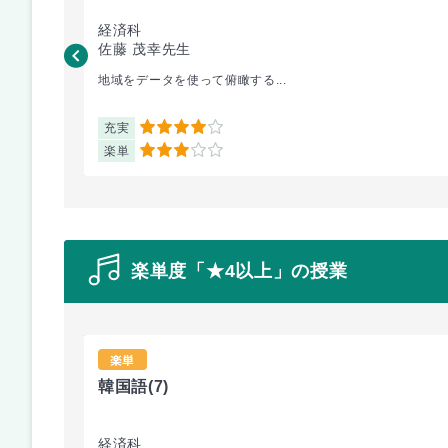
経済科
佐藤 茂幸先生
地域をデータを使って俯瞰する...
充実
4
楽単
3
楽単度「★4以上」の授業
楽単
韓国語
(7)
経済科