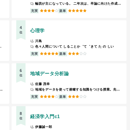
輪読が主になっている。 二年次は、卒論に向けた作成で取り掛かるのも早いと思う。
4
5
充実
楽単
4
心理学
位
川島
ログラムを提出する。作り方については授業内で一から教えてくれる。
色々人間について しることか゛て゛きて た の しい
5
3
充実
楽単
6
地域データ分析論
位
佐藤 茂幸
くれて、そのまま出る。ただ大分とばして授業をしているため検定合格には個人の自主勉強が必要。
地域をデータを使って俯瞰する知識をつける授業。先生がパワポで永遠に説明するスタイル。たまに、学生が調べ物する時間が与えられる。
4
3
充実
楽単
8
経済学入門c1
位
伊藤誠一郎