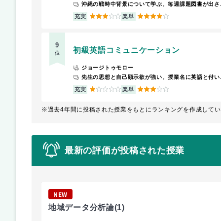
沖縄の戦時中背景につい
3
4
充実
楽単
9
初級英語コミュニケーション
位
ジョージトゥモロー
先生の思想と自己顕示欲が強い。授業名に英語と付いているが全く英語はやらない。自分を知識人と見せつけたいんだなぁ～ってのは伝わる。隙あ
1
3
充実
楽単
※過去4年間に投稿された授業をもとにランキングを作成してい
最新の評価が投稿された授業
NEW
地域データ分析論
(1)