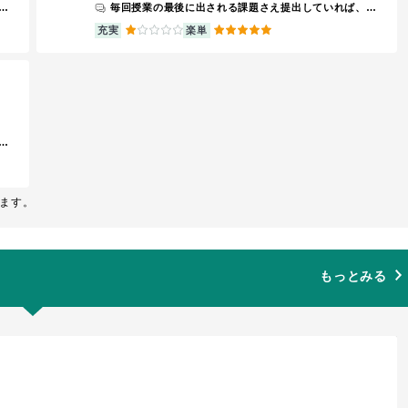
て学ぶ。毎週課題図書が出されるので、ペアと内容をまとめ発表。沖縄にゼミ研修として2泊3日ほど行く。
毎回授業の最後に出される課題さえ提出していれば、単位はもらえます。 また、ノート提出は時々求められますが、それさえ乗り切ればそこそこいい評価も期待できます。 ちなみに僕は単位を落としました。
1
5
充実
楽単
らば自分語りをし始める為聞きてはしんどい。受講者皆口を揃えて、終始授業内容が意味不明と言っている。アンケートにもそれは結構書かれていたらしいが、ジョージトゥモローは、ここは大学だから、と言っている。とにかくプリントゲー。出席は当日自分で名簿にチェックをするスタイルだから不正が多い。最後の授業だけ来て今まで欠席していて空欄になっている名簿欄に全部チェックしてそのまま帰る学生が多い。先生もそれは分かっているが特にこれといった対策はしない。女子生徒が好きなのかわざわざ特定の女子生徒のところまで行っておしゃべりをしているのをよく見る。
ます。
もっとみる