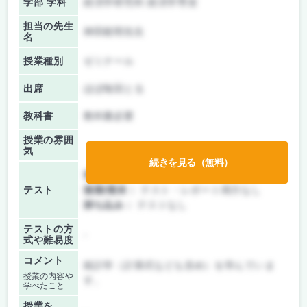
学部 学科
経済学研究科 経済学専攻
担当の先生
神田範明先生
名
授業種別
ゼミナール
出席
ほぼ毎回とる
教科書
教科書必要
授業の雰囲
気
続きを見る（無料）
前期/中間：
テスト・レポート両方なし
テスト
後期/期末：
テスト・レポート両方なし
持ち込み：
テストなし
テストの方
-
式や難易度
コメント
統計学（計算式なども含め）を学んでいま
授業の内容や
す。
学べたこと
授業を