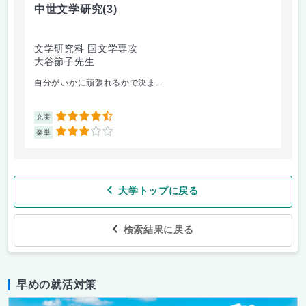
中世文学研究
(3)
マ
文学研究科 国文学専攻
経
大谷節子先生
金
自分がいかに頑張れるかで決ま...
マ
4.5
充実
充
3
楽単
楽
大学トップに戻る
検索結果に戻る
早めの就活対策