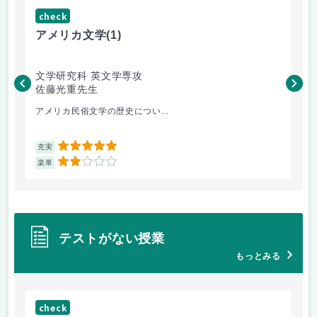
check
ch
アメリカ文学
(1)
ゼ
文学研究科 英文学専攻
文
佐藤光重先生
鶴
アメリカ民俗文学の歴史につい...
卒
5
充実
充
2
楽単
楽
テストがない授業
もっとみる
check
ch