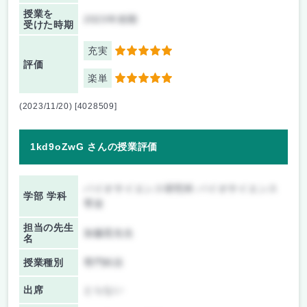
授業を
2023年前期
受けた時期
充実
5
評価
楽単
5
(2023/11/20) [4028509]
1kd9oZwG さんの授業評価
バイオサイエンス研究科 バイオサイエンス
学部 学科
専攻
担当の先生
加藤晃先生
名
授業種別
専門科目
出席
とらない