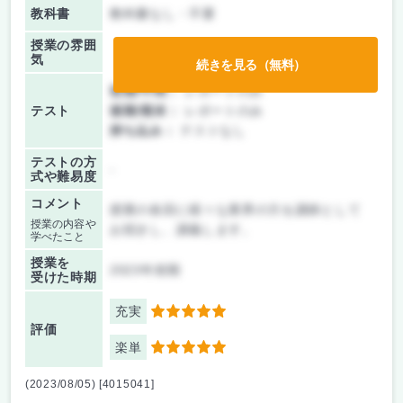
教科書
教科書なし・不要
授業の雰囲
気
続きを見る（無料）
前期/中間：
レポートのみ
テスト
後期/期末：
レポートのみ
持ち込み：
テストなし
テストの方
-
式や難易度
コメント
授業の各回に様々な業界の方を講師として
授業の内容や
お招きし、講義します。
学べたこと
授業を
2023年前期
受けた時期
充実
5
評価
楽単
5
(2023/08/05) [4015041]