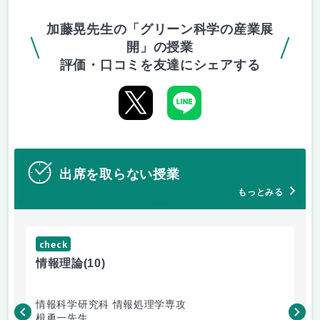
加藤晃先生の「グリーン科学の産業展
開」の授業
評価・口コミを友達にシェアする
出席を取らない授業
もっとみる
check
ch
情報理論
(10)
信
情報科学研究科 情報処理学専攻
情
楫勇一先生
加