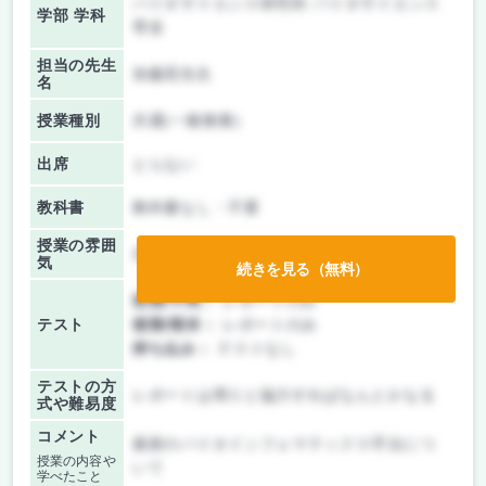
バイオサイエンス研究科 バイオサイエンス
学部 学科
専攻
担当の先生
加藤晃先生
名
授業種別
共通(一般教養)
出席
とらない
教科書
教科書なし・不要
授業の雰囲
先生の講義が中心
気
続きを見る（無料）
前期/中間：
レポートのみ
テスト
後期/期末：
レポートのみ
持ち込み：
テストなし
テストの方
レポートは周りと協力すればなんとかなる
式や難易度
コメント
最新のバイオインフォマティクス手法につ
授業の内容や
いて
学べたこと