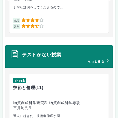
丁寧な説明をしてくださるので...
授
4
充実
充
3.5
楽単
楽
テストがない授業
もっとみる
check
ch
技術と倫理
(11)
情
物質創成科学研究科 物質創成科学専攻
情
三井均先生
楫
過去に起きた、技術者倫理が問...
エ