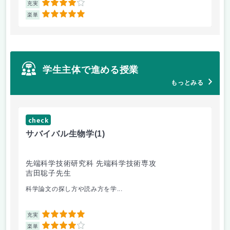
4
充実
充
5
楽単
楽
学生主体で進める授業
もっとみる
check
サバイバル生物学
(1)
先端科学技術研究科 先端科学技術専攻
吉田聡子先生
科学論文の探し方や読み方を学...
5
充実
4
楽単