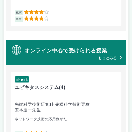
4
充実
充
4
楽単
楽
オンライン中心で受けられる授業
もっとみる
check
ch
ユビキタスシステム
(4)
数
先端科学技術研究科 先端科学技術専攻
先
安本慶一先生
池
ネットワーク技術の応用例がた...
様