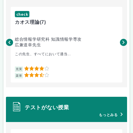
check
ch
カオス理論
(7)
技
総合情報学研究科 知識情報学専攻
理
広兼道幸先生
宇
この先生、すべてにおいて適当...
理
4
充実
充
3.5
楽単
楽
テストがない授業
もっとみる