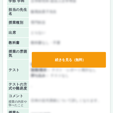
学部 学科
文学研究科 総合人文学専攻
担当の先生
飯尾由貴子先生
名
授業種別
専門科目
出席
とらない
教科書
教科書なし・不要
授業の雰囲
気
続きを見る（無料）
前期/中間：
授業無し
テスト
後期/期末：
テスト・レポート両方なし
持ち込み：
テストなし
テストの方
-
式や難易度
コメント
日本の近代美術について詳しくなります。
授業の内容や
学べたこと
授業を