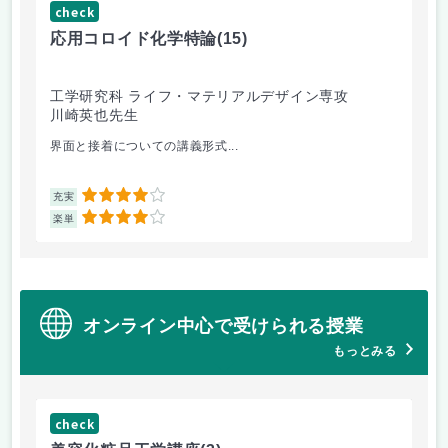
check
ch
応用コロイド化学特論
(15)
界
工学研究科 ライフ・マテリアルデザイン専攻
工
川崎英也先生
川
界面と接着についての講義形式...
時
4
充実
充
4
楽単
楽
オンライン中心で受けられる授業
もっとみる
check
ch