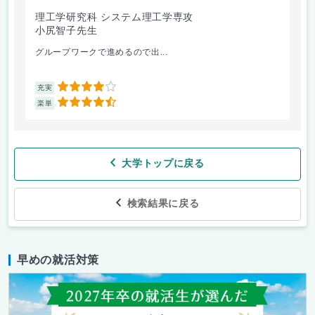
理工学研究科 システム理工学専攻
ガ
小尻智子先生
石
グループワークで進めるので出...
修
4
充実
充
4.5
楽単
楽
大学トップに戻る
検索結果に戻る
早めの就活対策