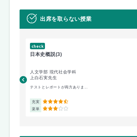
出席を取らない授業
check
日本史概説
(3)
人文学部 現代社会学科
上白石実先生
テストとレポートが両方ありま...
充実
4.5
楽単
3