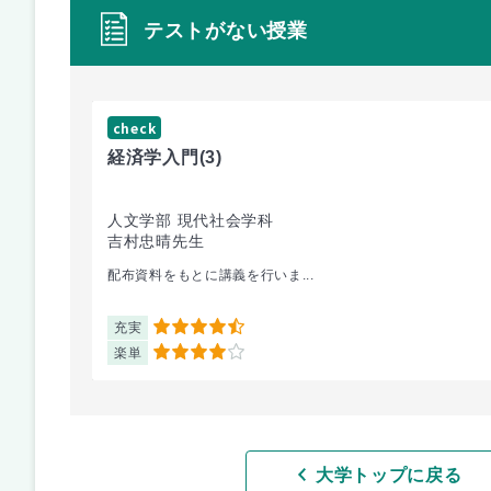
テストがない授業
check
経済学入門
(3)
人文学部 現代社会学科
吉村忠晴先生
配布資料をもとに講義を行いま...
充実
4.5
楽単
4
大学トップに戻る