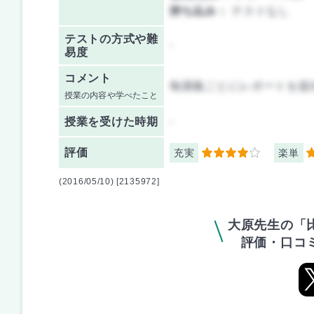
持ち込み：
テストなし
テストの方式や難
-
易度
コメント
毎講義ごとにレポートを提
授業の内容や学べたこと
授業を
受けた時期
-
評価
充実
楽単
4
4
(2016/05/10) [2135972]
大原先生の「
評価・口コ