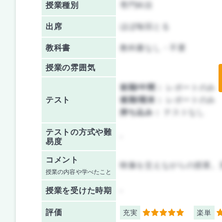
授業種別
専門科目
出席
ほぼ毎回とる
教科書
教科書なし・不要
授業の雰囲気
前期/中間：
レポートのみ
テスト
後期/期末：
レポートのみ
持ち込み：
テストなし
テストの方式や難
-
易度
コメント
映像を交えながらの授業。
授業の内容や学べたこと
授業を
受けた時期
-
評価
充実
楽単
5
3