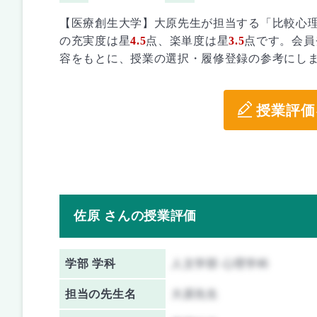
【医療創生大学】大原先生が担当する「比較心
の充実度は星
4.5
点、楽単度は星
3.5
点です。会員
容をもとに、授業の選択・履修登録の参考にし
授業評価
佐原 さんの授業評価
学部 学科
人文学部 心理学科
担当の先生名
大原先生