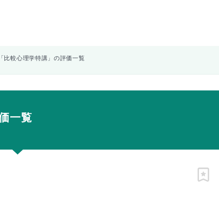
「比較心理学特講」の評価一覧
価一覧
ピン