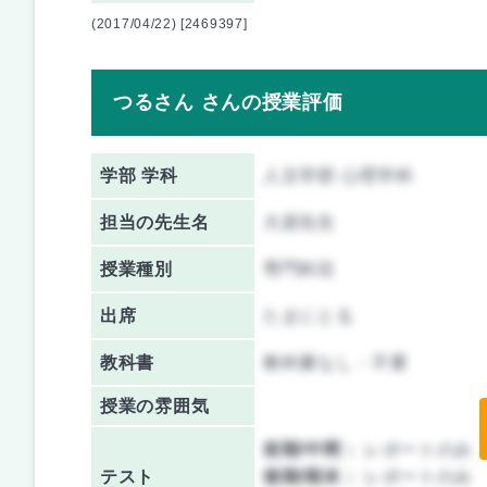
(2017/04/22) [2469397]
つるさん さんの授業評価
学部 学科
人文学部 心理学科
担当の先生名
大原先生
授業種別
専門科目
出席
たまにとる
教科書
教科書なし・不要
授業の雰囲気
前期/中間：
レポートのみ
テスト
後期/期末：
レポートのみ