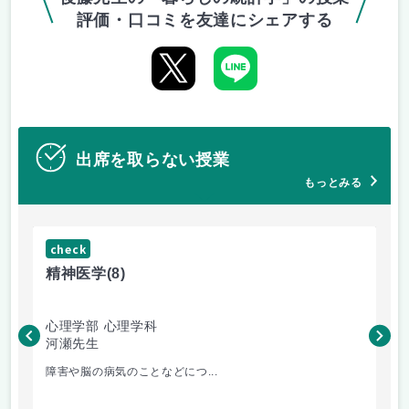
評価・口コミを友達にシェアする
出席を取らない授業
もっとみる
check
ch
精神医学
(8)
プ
心理学部 心理学科
人
河瀬先生
小
障害や脳の病気のことなどにつ...
前