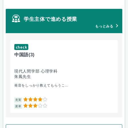
学生主体で進める授業
もっとみる
check
ch
中国語
(3)
日
現代人間学部 心理学科
現
朱鳳先生
Ch
発音をしっかり教えてもらうこ...
先
4
充実
充
3
楽単
楽