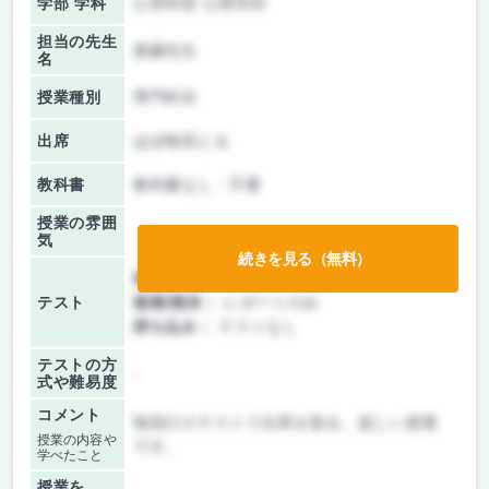
学部 学科
心理学部 心理学科
担当の先生
後藤先生
名
授業種別
専門科目
出席
ほぼ毎回とる
教科書
教科書なし・不要
授業の雰囲
気
続きを見る（無料）
前期/中間：
レポートのみ
テスト
後期/期末：
レポートのみ
持ち込み：
テストなし
テストの方
-
式や難易度
コメント
毎回の小テストで出席を取る。楽しい授業
授業の内容や
です。
学べたこと
授業を