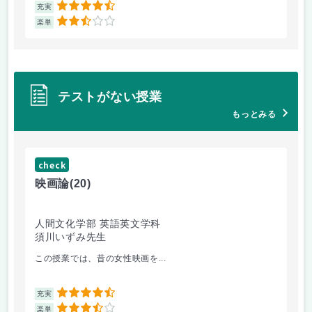
4.5
充実
充
2.5
楽単
楽
テストがない授業
もっとみる
check
ch
映画論
(20)
映
人間文化学部 英語英文学科
人
須川いずみ先生
須
この授業では、昔の女性映画を...
英
4.5
充実
充
3.5
楽単
楽