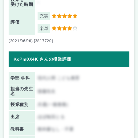
-
受けた時期
充実
5
評価
楽単
4
(2021/06/06) [3817720]
KcPm0X4K さんの授業評価
学部 学科
現代人間 こども教育
担当の先生
後藤先生
名
授業種別
共通(一般教養)
出席
ほぼ毎回とる
教科書
教科書なし・不要