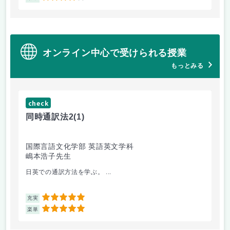
オンライン中心で受けられる授業
もっとみる
check
ch
同時通訳法2
(1)
S
国際言語文化学部 英語英文学科
現
嶋本浩子先生
神
日英での通訳方法を学ぶ。 ...
すべ
5
充実
充
5
楽単
楽