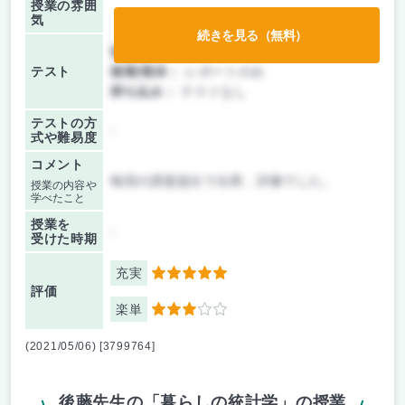
授業の雰囲
気
続きを見る（無料）
前期/中間：
レポートのみ
テスト
後期/期末：
レポートのみ
持ち込み：
テストなし
テストの方
-
式や難易度
コメント
毎回の課題提出で出席、評価でした。
授業の内容や
学べたこと
授業を
-
受けた時期
充実
5
評価
楽単
3
(2021/05/06) [3799764]
後藤先生の「暮らしの統計学」の授業