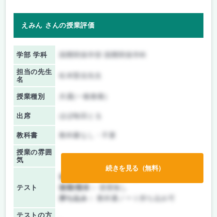
えみん さんの授業評価
学部 学科
国際関係学部 国際関係学科
担当の先生
松本賢信先生
名
授業種別
共通(一般教養)
出席
ほぼ毎回とる
教科書
教科書なし・不要
授業の雰囲
気
続きを見る（無料）
前期/中間：
レポートのみ
テスト
後期/期末：
授業無し
持ち込み：
教科書ノート持ち込み可
テストの方