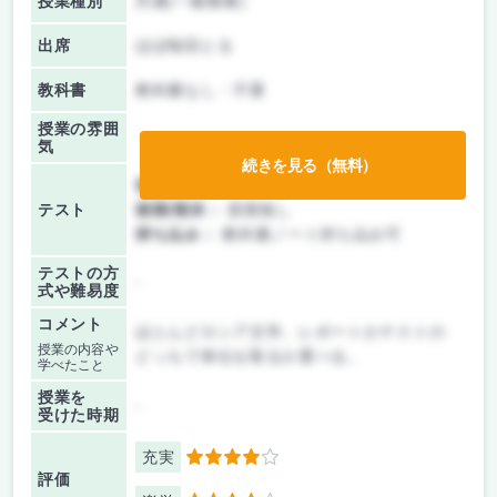
授業種別
共通(一般教養)
出席
ほぼ毎回とる
教科書
教科書なし・不要
授業の雰囲
気
続きを見る（無料）
前期/中間：
レポートのみ
テスト
後期/期末：
授業無し
持ち込み：
教科書ノート持ち込み可
テストの方
-
式や難易度
コメント
ほとんどロシア文学。レポートかテストの
授業の内容や
どっちで単位を取るか選べる。
学べたこと
授業を
-
受けた時期
充実
4
評価