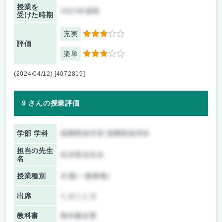
授業を
2023年後期
受けた時期
充実
3
評価
楽単
3
(2024/04/12) [4072819]
9 さんの授業評価
学部 学科
国際関係学部 国際関係学科
担当の先生
松本賢信先生
名
授業種別
共通(一般教養)
出席
たまにとる
教科書
教科書必要