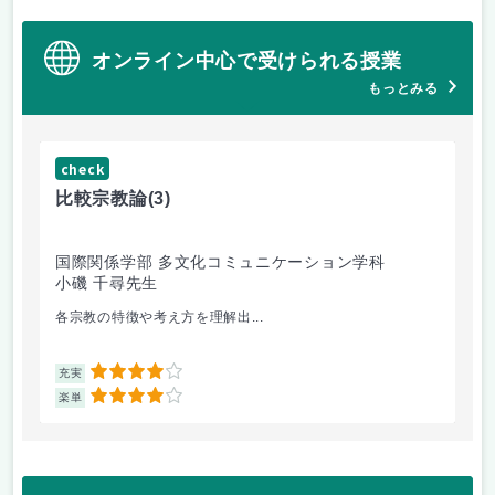
オンライン中心で受けられる授業
もっとみる
check
ch
比較宗教論
(3)
マ
国際関係学部 多文化コミュニケーション学科
経
小磯 千尋先生
遠
各宗教の特徴や考え方を理解出...
ゲ
4
充実
充
4
楽単
楽