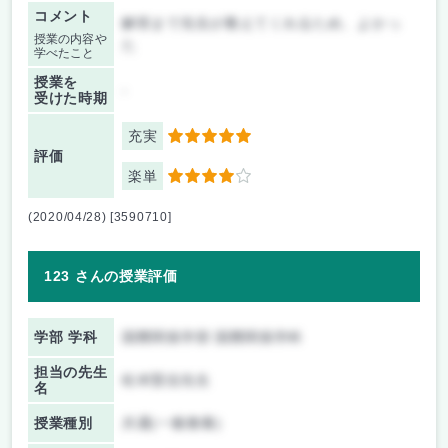
コメント
解答まで先生が教えてくれるため、よかっ
授業の内容や
た
学べたこと
授業を
-
受けた時期
充実
5
評価
楽単
4
(2020/04/28) [3590710]
123 さんの授業評価
学部 学科
国際関係学部 国際関係学科
担当の先生
松本賢信先生
名
授業種別
共通(一般教養)