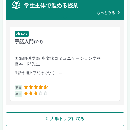
学生主体で進める授業
もっとみる
check
ch
手話入門
(20)
ス
国際関係学部 多文化コミュニケーション学科
法
橋本一郎先生
ド
手話や指文字だけでなく、ユニ...
先
4.5
充実
充
3
楽単
楽
大学トップに戻る