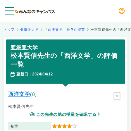
メニュー
トップ
亜細亜大学
「西洋文学」を含む授業
松本賢信先生の「西洋
亜細亜大学
松本賢信先生の「西洋文学」の評価
一覧
更新日
2024/04/12
：
西洋文学
(8)
ピン留
松本賢信先生
この先生の他の授業を確認する
充実
4