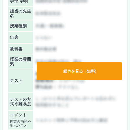
学部 学科
国際関係学部 国際関係学科
担当の先生
松本賢信先生
名
授業種別
共通(一般教養)
出席
とらない
教科書
教科書必要
授業の雰囲
先生の講義が中心、静か
気
続きを見る（無料）
前期/中間：
レポートのみ
テスト
後期/期末：
レポートのみ
持ち込み：
テストなし
しっかりと本を読んでレポートを忘れずに
テストの方
式や難易度
毎回提出すること
コメント
トルストイ戦争と平和の読み方と解説
授業の内容や
学べたこと