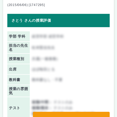
(2015/06/06) [1747295]
さとう さんの授業評価
学部 学科
経営学部 経営学科
担当の先生
松本賢信先生
名
授業種別
共通(一般教養)
出席
ほぼ毎回とる
教科書
教科書なし・不要
授業の雰囲
気
前期/中間：
テストのみ
テスト
後期/期末：
テストのみ
持ち込み：
教科書ノート持ち込み可