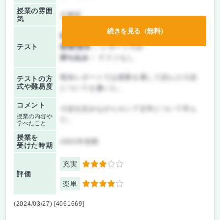
授業の雰囲
大教室
気
続きを見る（無料）
前期/中間：
レポートのみ
テスト
後期/期末：
レポートのみ
持ち込み：
テストなし
期末レポートでは授業を通して読んだ小説
テストの方
式や難易度
についてを書いた。
コメント
小説を読みながらロシア文学について学ん
授業の内容や
だ。
学べたこと
授業を
2022年前期
受けた時期
充実
3
評価
楽単
4
(2024/03/27) [4061669]