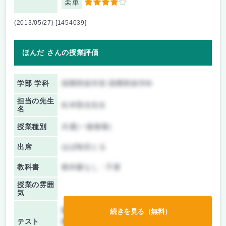
楽単
4
(2013/05/27) [1454039]
ほんだ さんの授業評価
学部 学科
国際関係学部 国際関係学科
担当の先生
松本賢信先生
名
授業種別
共通(一般教養)
出席
ほぼ毎回とる
教科書
教科書なし・不要
授業の雰囲
気
前期/中間：
テストのみ
続きを見る（無料）
テスト
後期/期末：
テストのみ