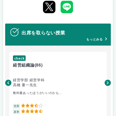
出席を取らない授業
もっとみる
check
ch
経営組織論
(86)
流
経営学部 経営学科
経
高橋 量一先生
白
教科書あったほうがいいのかも...
小
3.5
充実
充
4.5
楽単
楽