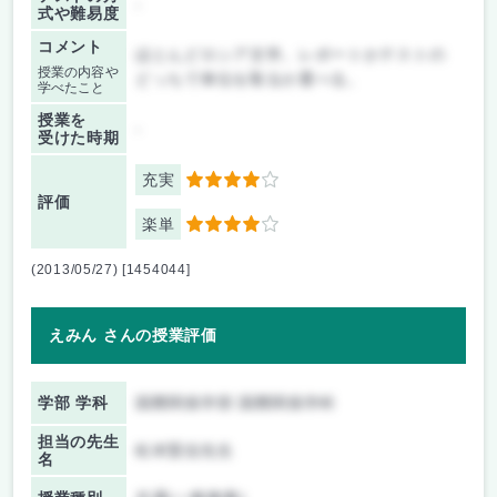
-
式や難易度
コメント
ほとんどロシア文学。レポートかテストの
授業の内容や
どっちで単位を取るか選べる。
学べたこと
授業を
-
受けた時期
充実
4
評価
楽単
4
(2013/05/27) [1454044]
えみん さんの授業評価
学部 学科
国際関係学部 国際関係学科
担当の先生
松本賢信先生
名