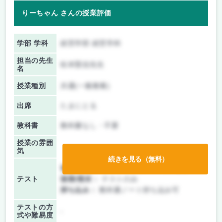
りーちゃん さんの授業評価
学部 学科
経営学部 経営学科
担当の先生
松本賢信先生
名
授業種別
共通(一般教養)
出席
たまにとる
教科書
教科書なし・不要
授業の雰囲
気
続きを見る（無料）
前期/中間：
テスト・レポート両方なし
テスト
後期/期末：
テストのみ
持ち込み：
教科書ノート持ち込み可
テストの方
-
式や難易度