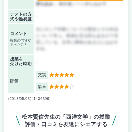
持ち込み：
教科書ノート持ち込み可
テストの方
-
式や難易度
主にロシア作家についての歴史とその作品
コメント
について学ぶ。映画を見る回もあるので充
授業の内容や
実している。文学に興味がある人にはおす
学べたこと
すめ。
授業を
-
受けた時期
充実
5
評価
楽単
4
(2013/05/03) [1436399]
松本賢信先生の「西洋文学」の授業
評価・口コミを友達にシェアする