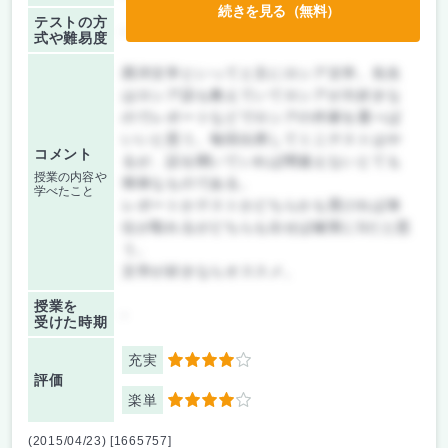
続きを見る（無料）
テストの方
-
式や難易度
西洋文学といってと主にロシア文学。先生
はロシア語も教えていてロシアが大好きな
のでレポートなどでロシアの作家を選べば
いいと思う。毎回出席してミニテストはや
コメント
るが、話を聞いていれば間違えないとても
授業の内容や
簡単なものである。
学べたこと
レポートかテストかどちらかも受ければ単
位が取れるがどちらも出せば確実にSだと思
う。
文学が好きならオススメ。
授業を
-
受けた時期
充実
4
評価
楽単
4
(2015/04/23) [1665757]