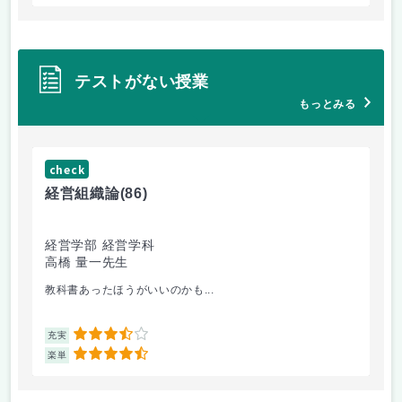
テストがない授業
もっとみる
check
ch
経営組織論
(86)
流
経営学部 経営学科
経
高橋 量一先生
白
教科書あったほうがいいのかも...
他
3.5
充実
充
4.5
楽単
楽