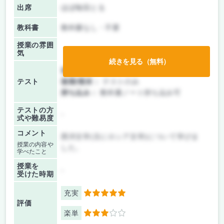
出席
ほぼ毎回とる
教科書
教科書なし・不要
授業の雰囲
気
続きを見る（無料）
前期/中間：
テストのみ
テスト
後期/期末：
テストのみ
持ち込み：
教科書ノート持ち込み可
テストの方
-
式や難易度
コメント
西洋文学(主にロシア文学)について学びま
授業の内容や
した。
学べたこと
授業を
-
受けた時期
充実
5
評価
楽単
3