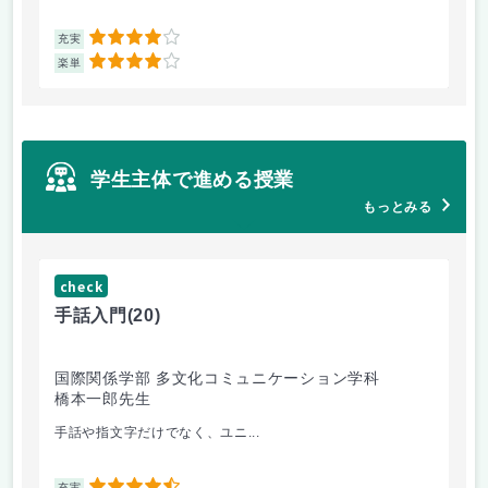
4
充実
充
4
楽単
楽
学生主体で進める授業
もっとみる
check
ch
手話入門
(20)
ス
国際関係学部 多文化コミュニケーション学科
法
橋本一郎先生
ド
手話や指文字だけでなく、ユニ...
先
充実
充