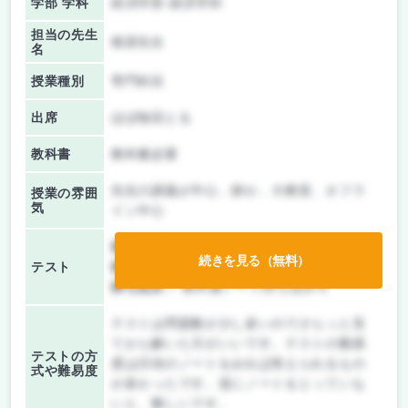
学部 学科
経済学部 経済学科
担当の先生
猪原先生
名
授業種別
専門科目
出席
ほぼ毎回とる
教科書
教科書必要
先生の講義が中心、静か、大教室、オフラ
授業の雰囲
気
イン中心
前期/中間：
テストのみ
続きを見る（無料）
テスト
後期/期末：
テストのみ
持ち込み：
教科書ノート持ち込み可
テストは問題数が少し多いのでさらっと見
てから解いた方がいいです。テストの難易
テストの方
度は日頃のノートをみれば答えられるもの
式や難易度
が多かったです。逆にノートをとっていな
いと、難しいです。