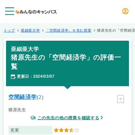
メニュー
トップ
亜細亜大学
「空間経済学」を含む授業
猪原先生の「空間経
亜細亜大学
猪原先生の「空間経済学」の評価一
覧
更新日
2024/03/07
：
空間経済学
(2)
ピン留
猪原先生
この先生の他の授業を確認する
充実
3.5