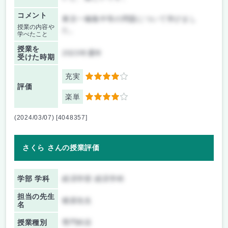
コメント
東京一極集中等の問題について学びまし
授業の内容や
た。
学べたこと
授業を
2023年通年
受けた時期
充実
4
評価
楽単
4
(2024/03/07) [4048357]
さくら さんの授業評価
学部 学科
経済学部 経済学科
担当の先生
猪原先生
名
授業種別
専門科目