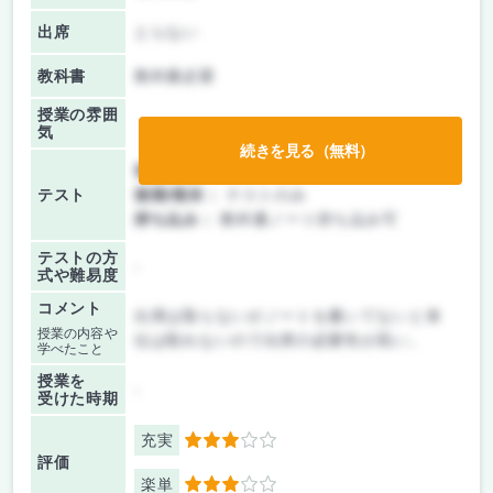
出席
とらない
教科書
教科書必要
授業の雰囲
気
続きを見る（無料）
前期/中間：
テストのみ
テスト
後期/期末：
テストのみ
持ち込み：
教科書ノート持ち込み可
テストの方
-
式や難易度
コメント
出席は取らないがノートを書いてないと単
授業の内容や
位は取れないので出席の必要性が高い。
学べたこと
授業を
-
受けた時期
充実
3
評価
楽単
3