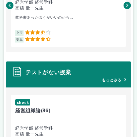
経営学部 経営学科
経
高橋 量一先生
白
教科書あったほうがいいのかも...
小
3.5
充実
充
4.5
楽単
楽
テストがない授業
もっとみる
check
ch
経営組織論
(86)
流
経営学部 経営学科
経
高橋 量一先生
白