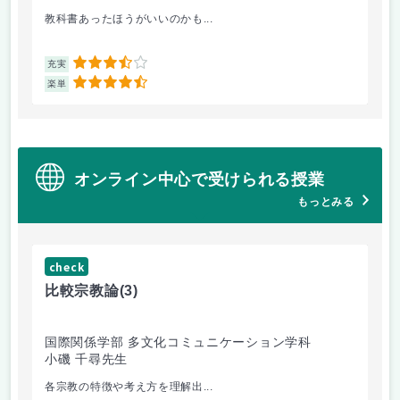
教科書あったほうがいいのかも...
他
3.5
充実
充
4.5
楽単
楽
オンライン中心で受けられる授業
もっとみる
check
ch
比較宗教論
(3)
マ
国際関係学部 多文化コミュニケーション学科
経
小磯 千尋先生
遠
各宗教の特徴や考え方を理解出...
ゲ