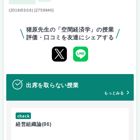
(2018/03/16) [2759840]
猪原先生の「空間経済学」の授業
評価・口コミを友達にシェアする
出席を取らない授業
もっとみる
check
ch
経営組織論
(86)
流