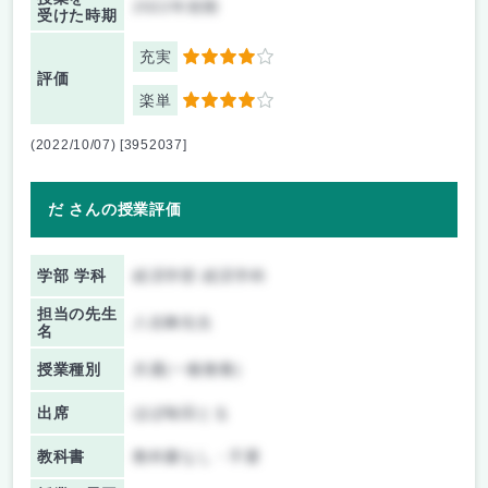
2022年前期
受けた時期
充実
4
評価
楽単
4
(2022/10/07) [3952037]
だ さんの授業評価
学部 学科
経済学部 経済学科
担当の先生
八谷舞先生
名
授業種別
共通(一般教養)
出席
ほぼ毎回とる
教科書
教科書なし・不要