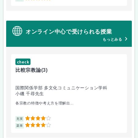
オンライン中心で受けられる授業
もっとみる
check
ch
比較宗教論
(3)
マ
国際関係学部 多文化コミュニケーション学科
経
小磯 千尋先生
遠
各宗教の特徴や考え方を理解出...
ゲ
4
充実
充
4
楽単
楽