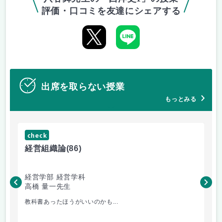
評価・口コミを友達にシェアする
出席を取らない授業
もっとみる
check
ch
経営組織論
(86)
流
経営学部 経営学科
経
高橋 量一先生
白
教科書あったほうがいいのかも...
小