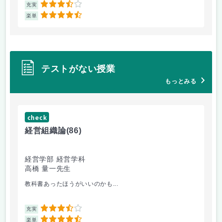
3.5
充実
充
4.5
楽単
楽
テストがない授業
もっとみる
check
ch
経営組織論
(86)
流
経営学部 経営学科
経
高橋 量一先生
白
教科書あったほうがいいのかも...
他
3.5
充実
充
4.5
楽単
楽