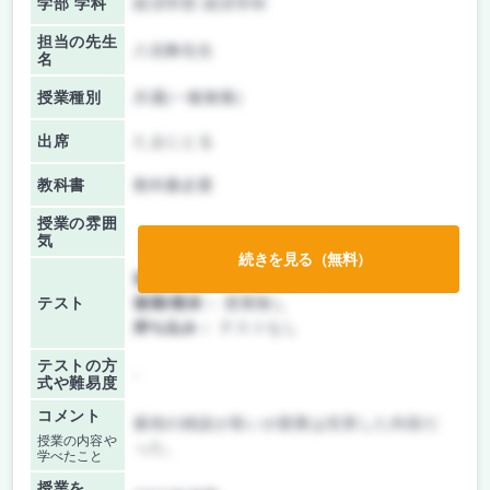
学部 学科
経済学部 経済学科
担当の先生
八谷舞先生
名
授業種別
共通(一般教養)
出席
たまにとる
教科書
教科書必要
授業の雰囲
気
続きを見る（無料）
前期/中間：
レポートのみ
テスト
後期/期末：
授業無し
持ち込み：
テストなし
テストの方
-
式や難易度
コメント
最初の雑談が長いが授業は充実した内容だ
授業の内容や
った。
学べたこと
授業を