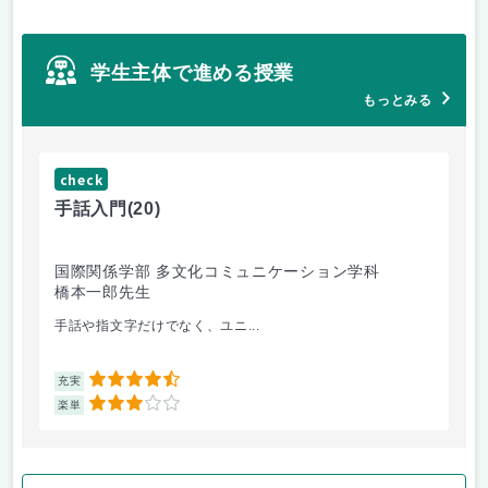
学生主体で進める授業
もっとみる
check
ch
手話入門
(20)
ス
国際関係学部 多文化コミュニケーション学科
法
橋本一郎先生
ド
手話や指文字だけでなく、ユニ...
先
4.5
充実
充
3
楽単
楽