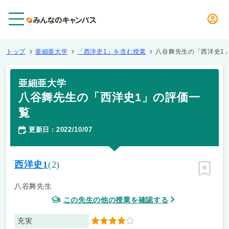
メニュー
トップ
亜細亜大学
「西洋史1」を含む授業
八谷舞先生の「西洋史1
亜細亜大学
八谷舞先生の「西洋史1」の評価一
覧
更新日
2022/10/07
：
西洋史1
(2)
ピン留
八谷舞先生
この先生の他の授業を確認する
充実
4