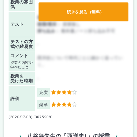
授業の雰囲
気
続きを見る（無料）
前期/中間：
テストのみ
テスト
後期/期末：
授業無し
持ち込み：
教科書ノート持ち込み不可
テストの方
-
式や難易度
コメント
西洋史について時代ごとに細かく追ってい
授業の内容や
く。
学べたこと
授業を
-
受けた時期
充実
4
評価
楽単
4
(2020/07/08) [3675909]
八谷舞先生の「西洋史1」の授業