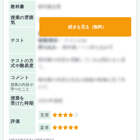
教科書
教科書必要
授業の雰囲
先生の講義が中心
気
続きを見る（無料）
前期/中間：
テスト・レポート両方なし
テスト
後期/期末：
テストのみ
持ち込み：
教科書ノート持ち込み可
教科書の内容を理解していれば取れると思
テストの方
式や難易度
う。
コメント
教科書の内容を先生の講義や映像を見て学
授業の内容や
んだ。
学べたこと
授業を
2023年後期
受けた時期
充実
4
評価
楽単
5