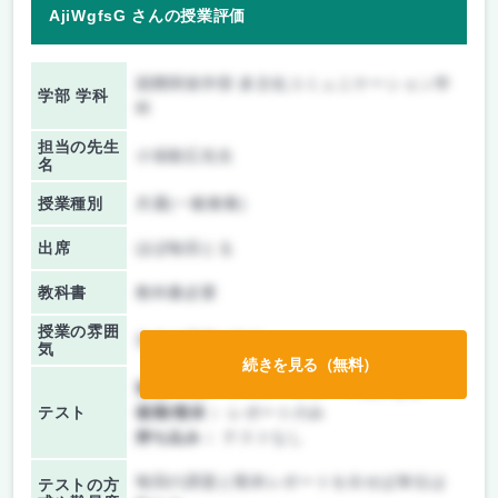
AjiWgfsG さんの授業評価
国際関係学部 多文化コミュニケーション学
学部 学科
科
担当の先生
小張順広先生
名
授業種別
共通(一般教養)
出席
ほぼ毎回とる
教科書
教科書必要
授業の雰囲
先生の講義が中心
気
続きを見る（無料）
前期/中間：
テスト・レポート両方なし
テスト
後期/期末：
レポートのみ
持ち込み：
テストなし
毎回の課題と期末レポートを出せば単位は
テストの方