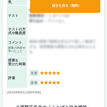
気
続きを見る（無料）
前期/中間：
レポートのみ
テスト
後期/期末：
レポートのみ
持ち込み：
テストなし
テストの方
-
式や難易度
毎回の授業で動画を見るので楽しく勉強で
コメント
きる。毎授業後の課題をやれば単位もらえ
授業の内容や
学べたこと
る
授業を
-
受けた時期
充実
5
評価
楽単
5
(2020/09/03) [3695586]