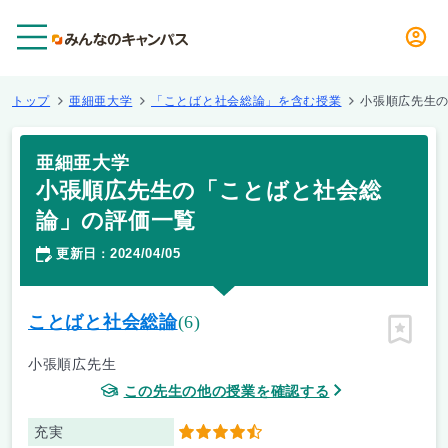
メニュー
トップ
亜細亜大学
「ことばと社会総論」を含む授業
小張順広先生
亜細亜大学
小張順広先生の「ことばと社会総
論」の評価一覧
更新日
2024/04/05
：
ことばと社会総論
(6)
ピン留
小張順広先生
この先生の他の授業を確認する
充実
4.5