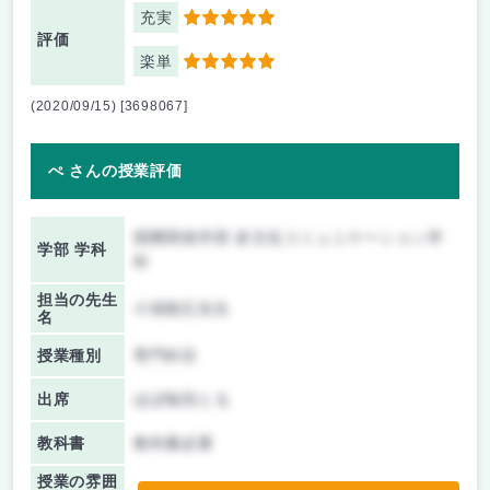
充実
5
評価
楽単
5
(2020/09/15) [3698067]
ぺ さんの授業評価
国際関係学部 多文化コミュニケーション学
学部 学科
科
担当の先生
小張順広先生
名
授業種別
専門科目
出席
ほぼ毎回とる
教科書
教科書必要
授業の雰囲