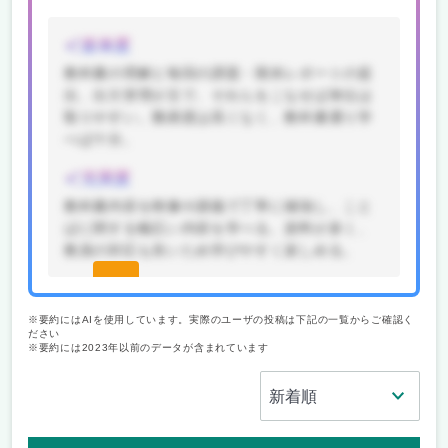
楽単度
教科書の理解と毎回の課題・期末レポートの提
出、出欠管理が主で、それらをこなせば単位は
取りやすい。難易度は高くなく、教科書通り学
べば十分。
充実度
教科書内容を映像や講義で丁寧に補強し、こと
ばに関する幅広い内容を学べる。資料が多く、
教員の対応も良いため学びやすく楽しめる。
続きを
見る(無
※要約にはAIを使用しています。実際のユーザの投稿は下記の一覧からご確認く
ださい
料)
※要約には2023年以前のデータが含まれています