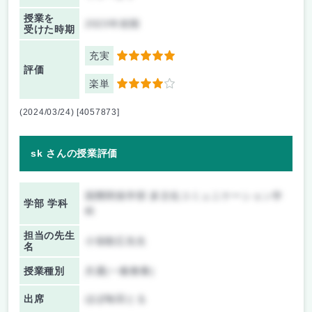
授業を
2023年前期
受けた時期
充実
5
評価
楽単
4
(2024/03/24) [4057873]
sk さんの授業評価
国際関係学部 多文化コミュニケーション学
学部 学科
科
担当の先生
小張順広先生
名
授業種別
共通(一般教養)
出席
ほぼ毎回とる