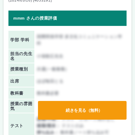
(2024/03/16) [4053291]
mmm さんの授業評価
国際関係学部 多文化コミュニケーション学
学部 学科
科
担当の先生
小張順広先生
名
授業種別
共通(一般教養)
出席
ほぼ毎回とる
教科書
教科書必要
授業の雰囲
気
続きを見る（無料）
前期/中間：
テスト・レポート両方なし
テスト
後期/期末：
テストのみ
持ち込み：
教科書ノート持ち込み可