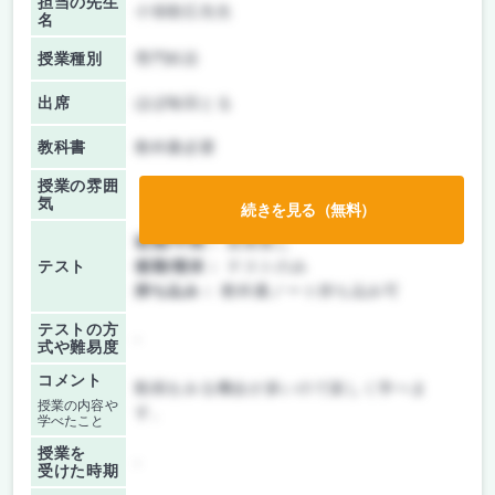
担当の先生
小張順広先生
名
授業種別
専門科目
出席
ほぼ毎回とる
教科書
教科書必要
授業の雰囲
気
続きを見る（無料）
前期/中間：
授業無し
テスト
後期/期末：
テストのみ
持ち込み：
教科書ノート持ち込み可
テストの方
-
式や難易度
コメント
動画をみる機会が多いので楽しく学べま
授業の内容や
す。
学べたこと
授業を
-
受けた時期