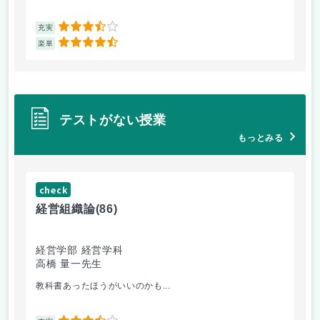
3.5
充実
充
4.5
楽単
楽
テストがない授業
もっとみる
check
ch
経営組織論
(86)
流
経営学部 経営学科
経
高橋 量一先生
白
教科書あったほうがいいのかも...
他