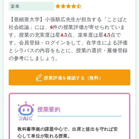
楽単
4.5
【亜細亜大学】小張順広先生が担当する「ことばと
社会総論」には、
6
件の授業評価が寄せられていま
す。授業の充実度は星
4.5
点、楽単度は星
4.5
点で
す。会員登録・ログインをして、在学生による評価
とシラバスの内容をもとに、授業の選択・履修登録
の参考にしましょう。
授業評価を確認する（無料）
授業要約
教科書準拠の課題中心で、出席と提出を守れば安
心して単位が取れる授業。