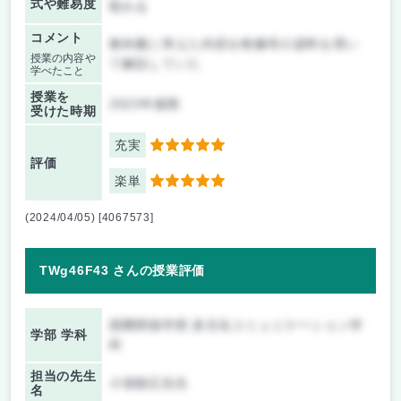
式や難易度
取れる
コメント
教科書に準えた内容を映像等の資料を用い
授業の内容や
て解説していた
学べたこと
授業を
2023年後期
受けた時期
充実
5
評価
楽単
5
(2024/04/05) [4067573]
TWg46F43 さんの授業評価
国際関係学部 多文化コミュニケーション学
学部 学科
科
担当の先生
小張順広先生
名