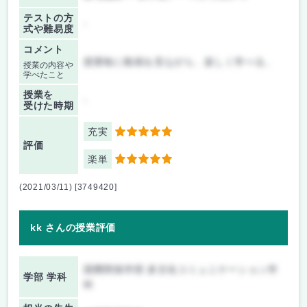
テストの方
-
式や難易度
コメント
授業毎に動画を見ながら、楽しく学べる。
授業の内容や
学べたこと
授業を
-
受けた時期
充実
5
評価
楽単
5
(2021/03/11) [3749420]
kk さんの授業評価
国際関係学部 多文化コミュニケーション学
学部 学科
科