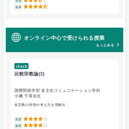
3.5
充実
充
4.5
楽単
楽
オンライン中心で受けられる授業
もっとみる
check
ch
比較宗教論
(3)
マ
国際関係学部 多文化コミュニケーション学科
経
小磯 千尋先生
遠
各宗教の特徴や考え方を理解出...
ゲ
4
充実
充
4
楽単
楽