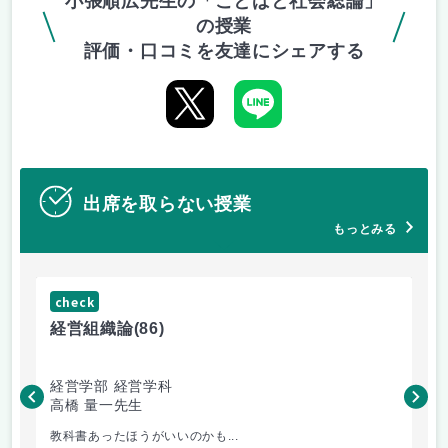
小張順広先生の「ことばと社会総論」
の授業
評価・口コミを友達にシェアする
出席を取らない授業
もっとみる
check
ch
経営組織論
(86)
流
経営学部 経営学科
経
高橋 量一先生
白
教科書あったほうがいいのかも...
小