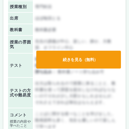
授業種別
専門科目
出席
ほぼ毎回とる
教科書
教科書必要
先生の講義が中心、楽しい、静か、大教
授業の雰囲
気
室、オフライン中心
前期/中間：
テスト・レポート両方なし
続きを見る（無料）
テスト
後期/期末：
テストのみ
持ち込み：
教科書ノート持ち込み可
出欠は取られるので授業に来ることと、教
科書を使って課題を提出しなければならな
テストの方
式や難易度
いのでそれが少し大変かもしれませんが、
それさえできれば単位はもらえます。
ことばに関する様々なことを学びました。
コメント
動画資料も多く、先生も優しいので楽しん
授業の内容や
学べたこと
で学べます