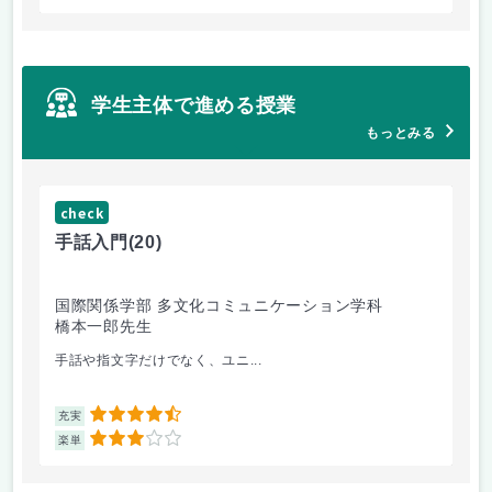
学生主体で進める授業
もっとみる
check
ch
手話入門
(20)
ス
国際関係学部 多文化コミュニケーション学科
法
橋本一郎先生
ド
手話や指文字だけでなく、ユニ...
先
4.5
充実
充
3
楽単
楽