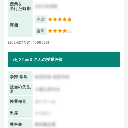
授業を
2021年前期
受けた時期
充実
5
評価
楽単
4
(2024/04/03) [4066599]
xkjXTpe3 さんの授業評価
学部 学科
経営学部 経営学科
担当の先生
小森正彦先生
名
授業種別
ゼミナール
出席
とらない
教科書
教科書必要