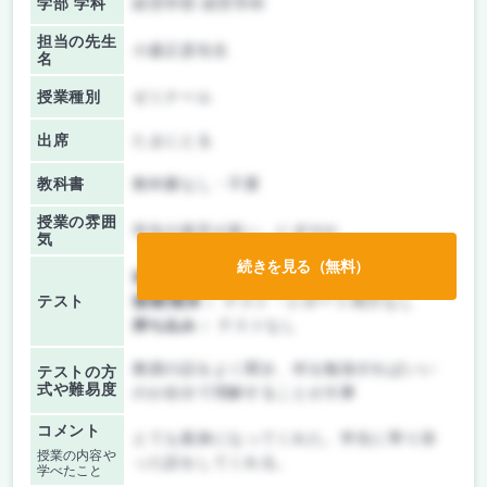
学部 学科
経営学部 経営学科
担当の先生
小森正彦先生
名
授業種別
ゼミナール
出席
たまにとる
教科書
教科書なし・不要
授業の雰囲
学生の発言が多い、にぎやか
気
続きを見る（無料）
前期/中間：
テスト・レポート両方なし
テスト
後期/期末：
テスト・レポート両方なし
持ち込み：
テストなし
教授の話をよく聞き、何を勉強すればいい
テストの方
式や難易度
のか自分で理解することが大事
コメント
とても親身になってくれた。学生に寄り添
授業の内容や
った話をしてくれる。
学べたこと