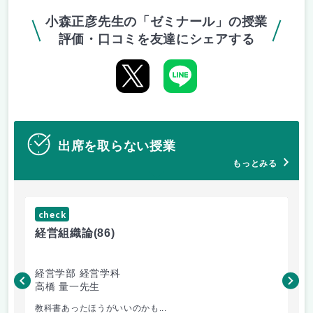
小森正彦先生の「ゼミナール」の授業
評価・口コミを友達にシェアする
出席を取らない授業
もっとみる
check
ch
経営組織論
(86)
流
経営学部 経営学科
経
高橋 量一先生
白
教科書あったほうがいいのかも...
小