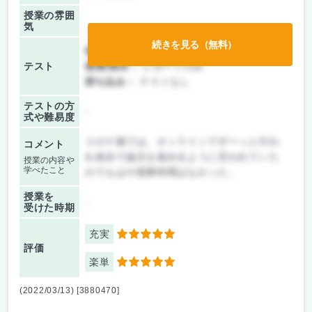
授業の雰囲
気
続きを見る（無料）
前期/中間：
レポートのみ
テスト
後期/期末：
レポートのみ
持ち込み：
テストなし
テストの方
-
式や難易度
コロナ禍では、オンラインでずーっと行わ
コメント
れ各自で論文を進めるように言われていた
授業の内容や
学べたこと
のでもはや授業時間はなかった。
授業を
-
受けた時期
充実
5
評価
楽単
5
(2022/03/13) [3880470]