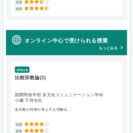
3.5
充実
充
4.5
楽単
楽
オンライン中心で受けられる授業
もっとみる
check
ch
比較宗教論
(3)
マ
国際関係学部 多文化コミュニケーション学科
経
小磯 千尋先生
遠
各宗教の特徴や考え方を理解出...
ゲ
4
充実
充
4
楽単
楽