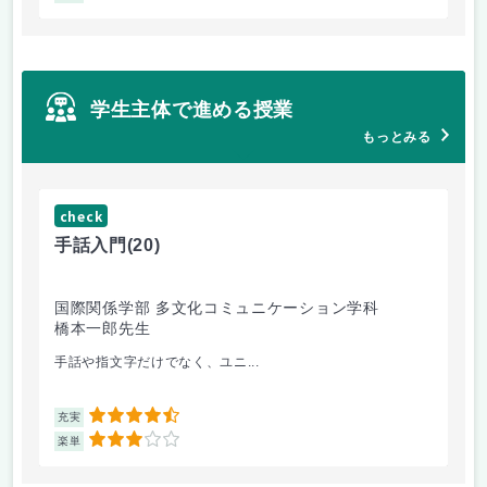
学生主体で進める授業
もっとみる
check
ch
手話入門
(20)
ス
国際関係学部 多文化コミュニケーション学科
法
橋本一郎先生
ド
手話や指文字だけでなく、ユニ...
先
4.5
充実
充
3
楽単
楽