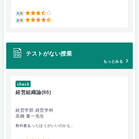
3.5
充実
充
4.5
楽単
楽
テストがない授業
もっとみる
check
ch
経営組織論
(86)
流
経営学部 経営学科
経
高橋 量一先生
白
教科書あったほうがいいのかも...
他