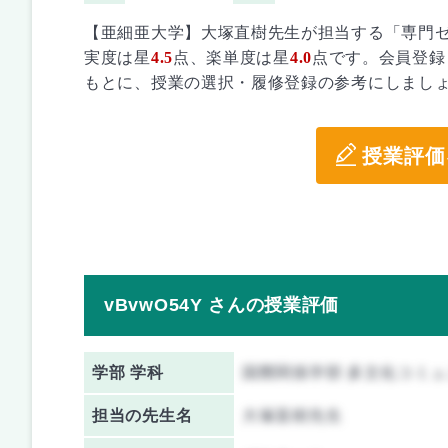
【亜細亜大学】大塚直樹先生が担当する「専門
実度は星
4.5
点、楽単度は星
4.0
点です。会員登録
もとに、授業の選択・履修登録の参考にしまし
授業評価
vBvwO54Y さんの授業評価
学部 学科
国際関係学部 多文化コミ
担当の先生名
大塚直樹先生