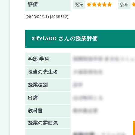
評価
充実
楽単
5
5
(2023/02/14) [3968663]
XIfYlADD さんの授業評価
学部 学科
国際関係学部 多文化コミ
担当の先生名
大塚直樹先生
授業種別
語学
出席
ほぼ毎回とる
教科書
教科書必要
授業の雰囲気
前期/中間：
テストのみ