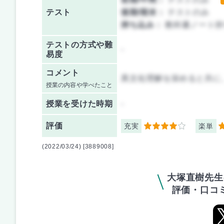
テスト
後期/期末：
テストのみ
持ち込み：
教科書ノート持
テストの方式や難
-
易度
コメント
異文化理解を深めると共に
授業の内容や学べたこと
授業を
受けた時期
-
評価
充実
楽単
4
3
(2022/03/24) [3889008]
大塚直樹先生
評価・口コ