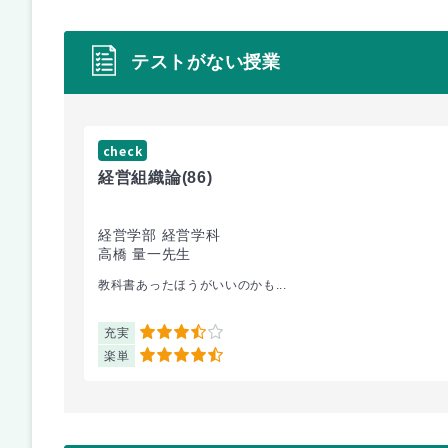
テストがない授業
check
経営組織論
(86)
経営学部 経営学科
高橋 量一先生
教科書あったほうがいいのかも...
充実
3.5
楽単
4.5