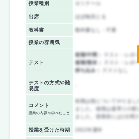
授業種別
ゼミナール
出席
ほぼ毎回とる
教科書
教科書なし・不要
授業の雰囲気
前期/中間：
テスト・レポ
テスト
後期/期末：
テスト・レポ
持ち込み：
テストなし
テストの方式や難
-
易度
前期は桜についてやりまし
コメント
ました。後期は最寄りの駅
授業の内容や学べたこと
ました。授業前には1分間
授業を
受けた時期
2022年通年