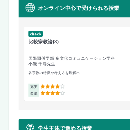
オンライン中心で受けられる授業
check
比較宗教論
(3)
国際関係学部 多文化コミュニケーション学科
小磯 千尋先生
各宗教の特徴や考え方を理解出...
充実
4
楽単
4
学生主体で進める授業