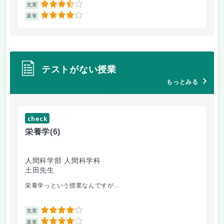
3.5
充実
充
4
楽単
楽
テストがない授業
もっとみる
check
ch
栄養学
(6)
栄
人間科学部 人間科学科
人
土田先生
土
栄養学っという授業なんですが...
動
4
充実
充
4
楽単
楽