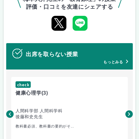
評価・口コミを友達にシェアする
出席を取らない授業
もっとみる
check
ch
健康心理学
(3)
心
人間科学部 人間科学科
人
後藤和史先生
後
教科書必須、教科書の要約がそ...
レ