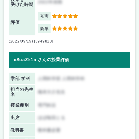
2022年前期
受けた時期
充実
5
評価
楽単
5
(2022/09/19) [3949823]
xSuaZk1c さんの授業評価
学部 学科
人間科学部 人間科学科
担当の先生
梅本大介先生
名
授業種別
専門科目
出席
ほぼ毎回とる
教科書
教科書必要