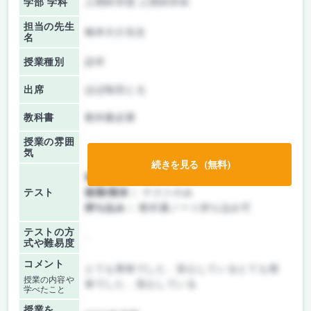
学部 学科
人間科学部 人間科学科
担当の先生
梅本大介先生
名
授業種別
語学
出席
ほぼ毎回とる
教科書
教科書必要
授業の雰囲
気
続きを見る（無料）
前期/中間：
テストのみ
テスト
後期/期末：
テストのみ
持ち込み：
教科書ノート持ち込み可
テストの方
-
式や難易度
コメント
とても簡単でした．安心しているとても簡
授業の内容や
単でした．安心している
学べたこと
授業を