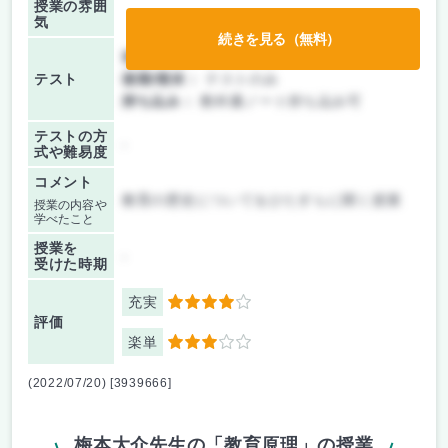
授業の雰囲
気
続きを見る（無料）
前期/中間：
テストのみ
テスト
後期/期末：
テストのみ
持ち込み：
教科書ノート持ち込み可
テストの方
-
式や難易度
コメント
教育の歴史についてをひたすらに聞く授業
授業の内容や
学べたこと
授業を
-
受けた時期
充実
4
評価
楽単
3
(2022/07/20) [3939666]
梅本大介先生の「教育原理」の授業