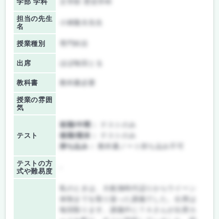
学部 学科
文学部 歴史学科
担当の先生
小林隆夫先生
名
授業種別
専門科目
出席
ほぼ毎回とる
教科書
教科書必要
授業の雰囲
気
前期/中間：
テストのみ
テスト
後期/期末：
テストのみ
持ち込み：
教科書ノート持ち込み不可
テストの方
-
式や難易度
私のときは、大航海時代辺りからウイーン
体制までを取り扱った講義でした。出席は
毎回取ります。講義中にＴＡさんが出席カ