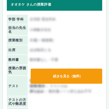
オオタケ さんの授業評価
学部 学科
文学部 歴史学科
担当の先生
小林隆夫先生
名
授業種別
共通(一般教養)
出席
ほぼ毎回とる
教科書
教科書なし・不要
授業の雰囲
気
続きを見る（無料）
前期/中間：
授業無し
テスト
後期/期末：
テストのみ
持ち込み：
教科書ノート持ち込み不可
テストの方
-
式や難易度