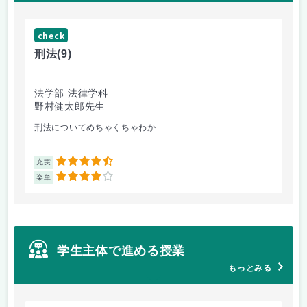
check
ch
刑法
(9)
フ
法学部 法律学科
文
野村健太郎先生
堀
刑法についてめちゃくちゃわか...
面
4.5
充実
充
4
楽単
楽
学生主体で進める授業
もっとみる