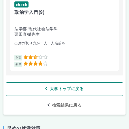
check
ch
政治学入門
(9)
哲
法学部 現代社会法学科
法
栗田直樹先生
星
出席の取り方が一人一人名前を...
前
2.5
充実
充
4
楽単
楽
大学トップに戻る
検索結果に戻る
早めの就活対策