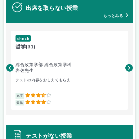
出席を取らない授業
もっとみる
check
ch
哲学
(31)
哲
総合政策学部 総合政策学科
総
岩佐先生
長
テストの内容をおしえてもらえ...
哲
3.5
充実
充
4
楽単
楽
テストがない授業