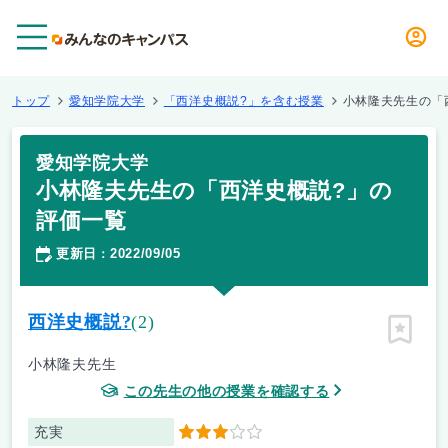
メニュー
トップ
愛知学院大学
「西洋史概説?」を含む授業
小林隆夫先生の「
愛知学院大学
小林隆夫先生の「西洋史概説?」の
評価一覧
更新日
2022/09/05
：
西洋史概説?
(2)
ピン留
小林隆夫先生
この先生の他の授業を確認する
充実
3