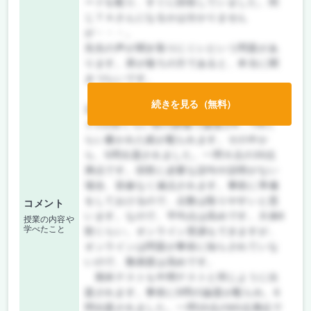
ードを配り、すぐに回収していました。同
じＴＡさんになるかは分かりません
が・・・。
先生の声が聞き取りにくいという問題があ
ります。席が後ろの方であると、本当に聞
きづらいです。
この講義では、期末テストの他に7，8回
続きを見る（無料）
辺りで中間テストを実施します。中間テス
トの2回くらい前の講義で論題が6，7問く
らい書かれた紙が配られます。その中か
ら、5問出題されました。一問６点の30点
満点です。回答に必要な語句や説明がない
場合、容赦なく減点されます。事前に準備
をしておけるので、点数は取りやすいと思
コメント
います。なので、平均点は高めです。大体8
授業の内容や
学べたこと
割くらい。オンライン受講もできますが、
オンラインは問題が事前に知らされていな
いので、難易度は高めです。
期末テストも中間テストと同じように出
題されます。事前に9問の論題が配られ、6
問出題されました。一問10点の60点満点で