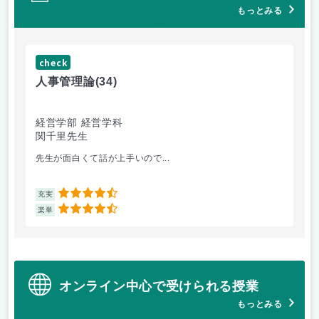
もっとみる
check
ch
人事管理論
(34)
哲
経営学部 経営学科
経
関千里先生
岩
先生が面白くて話が上手いので...
教
4.5
充実
充
4.5
楽単
楽
オンライン中心で受けられる授業
もっとみる