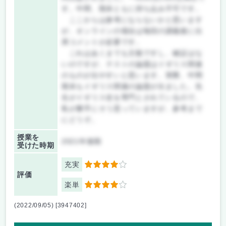
す。中間、期末ともに持ち込み不可です。
ここからは参考にならないかと思います
が、オンラインの場合は毎回の講義後に出
席コメントが必要です。
これはあくまでも主観ですし、確証はな
いのですが、テストの論題はイギリス関連
のものが出やすいと思います。実際、中間
期末もイギリス関連の論題が出ました。先
生がイギリス史を専門とされているので、
私が勝手にそう思っていますが、参考まで
にどうぞ。
授業を
2021年後期
受けた時期
充実
4
評価
楽単
4
(2022/09/05) [3947402]