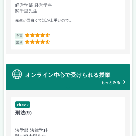
経営学部 経営学科
経
関千里先生
岩
先生が面白くて話が上手いので...
教
4.5
充実
充
4.5
楽単
楽
オンライン中心で受けられる授業
もっとみる
check
ch
刑法
(9)
フ
法学部 法律学科
文