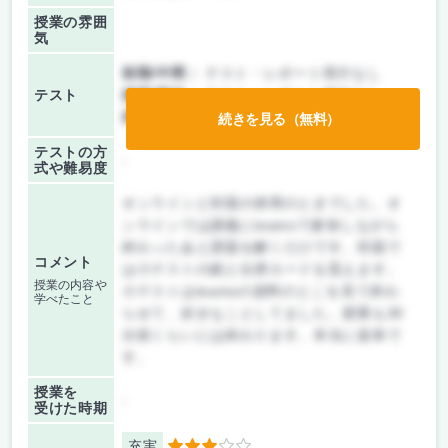
授業の雰囲
気
前期/中間：
テスト・レポート両方なし
テスト
後期/期末：
テスト・レポート両方なし
持ち込み：
テストなし
続きを見る（無料）
テストの方
-
式や難易度
オンラインと対面の併用のときでした。オ
ンラインでは講義にteamsで参加しながら
終わったあと課題を解くだけです。対面で
コメント
は小テストの紙と出席カードを貰えます。
授業の内容や
小テストはteamsの資料のとこを見て終わ
学べたこと
らせて、好きなことしてました。授業も30
分前くらいには終わります。本当に楽単で
す。
授業を
-
受けた時期
充実