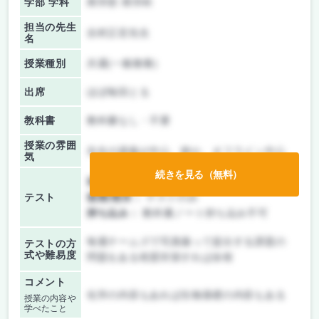
学部 学科
商学部 商学科
担当の先生
吉村正宏先生
名
授業種別
共通(一般教養)
出席
ほぼ毎回とる
教科書
教科書なし・不要
授業の雰囲
先生の講義が中心、静か、オフライン中心
気
続きを見る（無料）
前期/中間：
テストのみ
テスト
後期/期末：
テストのみ
持ち込み：
教科書ノート持ち込み不可
毎週チームズで写真撮って提出する課題の
テストの方
式や難易度
問題をある程度対策すれば余裕
コメント
化学の内容もあれば生物基礎の内容もある
授業の内容や
学べたこと