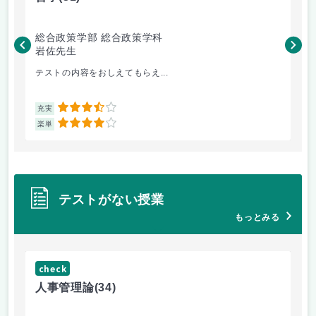
総合政策学部 総合政策学科
総
岩佐先生
長
テストの内容をおしえてもらえ...
哲
3.5
充実
充
4
楽単
楽
テストがない授業
もっとみる
check
ch
人事管理論
(34)
哲