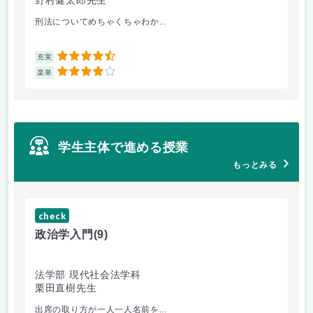
野村健太郎先生
堀
刑法についてめちゃくちゃわか...
面
4.5
充実
充
4
楽単
楽
学生主体で進める授業
もっとみる
check
ch
政治学入門
(9)
哲
法学部 現代社会法学科
法
栗田直樹先生
星
出席の取り方が一人一人名前を...
前