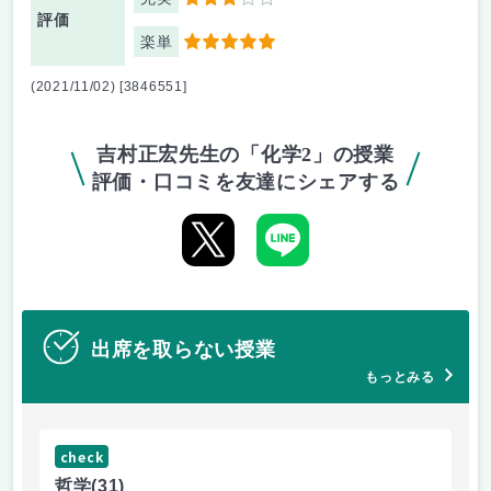
3
評価
楽単
5
(2021/11/02) [3846551]
吉村正宏先生の「化学2」の授業
評価・口コミを友達にシェアする
出席を取らない授業
もっとみる
check
ch
哲学
(31)
哲