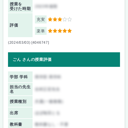
授業を
2023年後期
受けた時期
充実
3
評価
楽単
5
(2024/03/03) [4046747]
ごん さんの授業評価
学部 学科
商学部 商学科
担当の先生
吉村正宏先生
名
授業種別
共通(一般教養)
出席
ほぼ毎回とる
教科書
教科書なし・不要