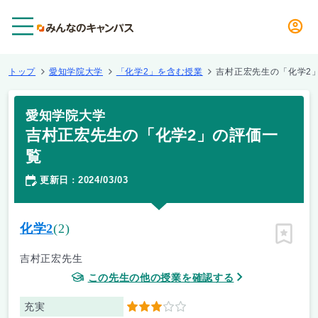
メニュー
トップ
愛知学院大学
「化学2」を含む授業
吉村正宏先生の「化学2
愛知学院大学
吉村正宏先生の「化学2」の評価一
覧
更新日
2024/03/03
：
化学2
(2)
ピン留
吉村正宏先生
この先生の他の授業を確認する
充実
3