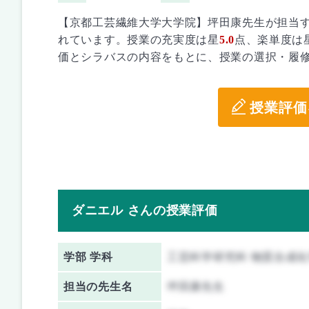
【京都工芸繊維大学大学院】坪田康先生が担当す
れています。授業の充実度は星
5.0
点、楽単度は
価とシラバスの内容をもとに、授業の選択・履
授業評価
ダニエル さんの授業評価
学部 学科
工芸科学研究科 物質合成
担当の先生名
坪田康先生