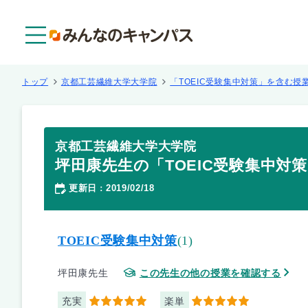
メニュー
トップ
京都工芸繊維大学大学院
「TOEIC受験集中対策」を含む授
京都工芸繊維大学大学院
坪田康先生の「TOEIC受験集中対
更新日
2019/02/18
：
TOEIC受験集中対策
(1)
坪田康先生
この先生の他の授業を確認する
充実
楽単
5
5