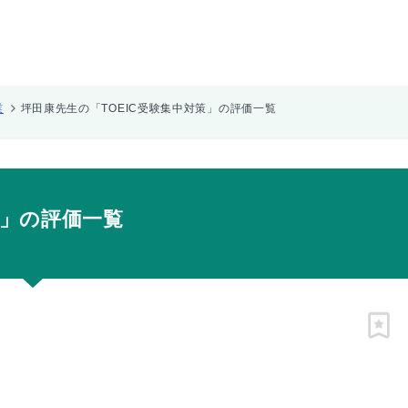
業
坪田康先生の「TOEIC受験集中対策」の評価一覧
策」の評価一覧
ピン