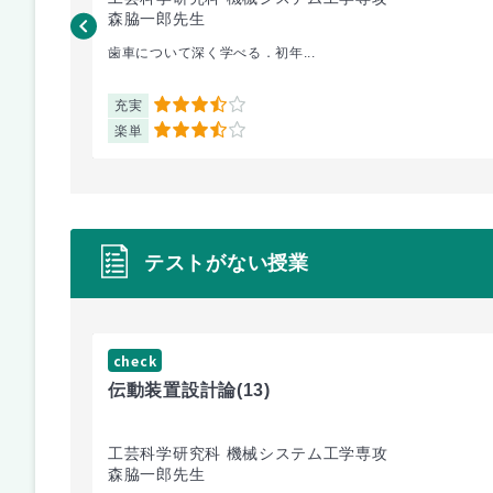
森脇一郎先生
歯車について深く学べる．初年...
充実
3.5
楽単
3.5
テストがない授業
check
伝動装置設計論
(13)
工芸科学研究科 機械システム工学専攻
森脇一郎先生