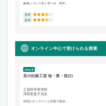
歯車について深く学べる．初年...
充実
3.5
楽単
3.5
オンライン中心で受けられる授業
check
京の伝統工芸 知・美・技
(2)
工芸科学研究科
澤田美恵子先生
何回かオンラインと対面で講演...