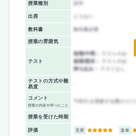
授業種別
語学
出席
とらない
教科書
教科書必要
授業の雰囲気
前期/中間：
テストのみ
テスト
後期/期末：
テストのみ
持ち込み：
テストなし
テストの方式や難
-
易度
コメント
TOEICを受験する際のコ
授業の内容や学べたこと
授業を
受けた時期
-
評価
充実
楽単
5
5