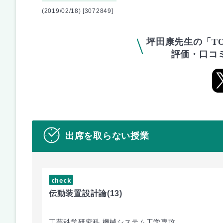
(2019/02/18) [3072849]
坪田康先生の「T
評価・口コ
出席を取らない授業
check
伝動装置設計論
(13)
工芸科学研究科 機械システム工学専攻