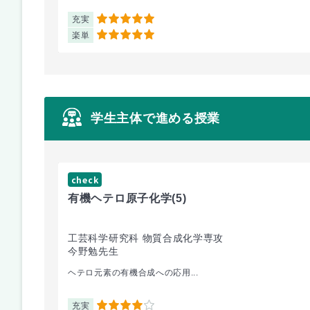
充実
5
楽単
5
学生主体で進める授業
check
有機ヘテロ原子化学
(5)
工芸科学研究科 物質合成化学専攻
今野勉先生
ヘテロ元素の有機合成への応用...
充実
4