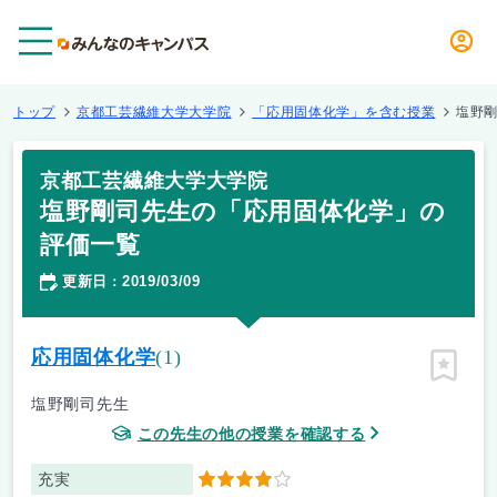
メニュー
トップ
京都工芸繊維大学大学院
「応用固体化学」を含む授業
塩野
京都工芸繊維大学大学院
塩野剛司先生の「応用固体化学」の
評価一覧
更新日
2019/03/09
：
応用固体化学
(1)
ピン留
塩野剛司先生
この先生の他の授業を確認する
充実
4