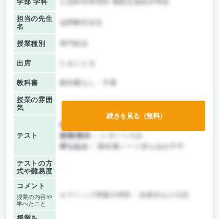
学部 学科
工芸科学研究科 物質合成化学専攻
担当の先生
塩野剛司先生
名
授業種別
専門科目
出席
たまにとる
教科書
教科書なし・不要
授業の雰囲
気
続きを見る（無料）
前期/中間：
レポートのみ
テスト
後期/期末：
レポートのみ
持ち込み：
教科書ノート持ち込み不可
テストの方
-
式や難易度
コメント
セラミック関連の特性・合成法などの話
授業の内容や
学べたこと
授業を