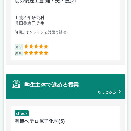
京の伝統工芸 知・美・技
(2)
工芸科学研究科
澤田美恵子先生
何回かオンラインと対面で講演...
5
充実
5
楽単
学生主体で進める授業
もっとみる
check
ch
有機ヘテロ原子化学
(5)
安