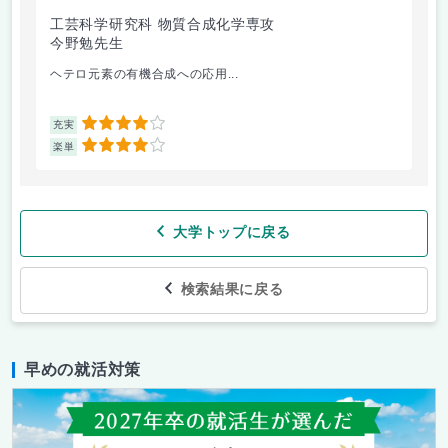
工芸科学研究科 物質合成化学専攻
工
今野勉先生
阪
ヘテロ元素の有機合成への応用...
建
4
充実
充
4
楽単
楽
大学トップに戻る
検索結果に戻る
早めの就活対策