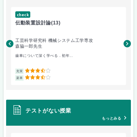
check
ch
伝動装置設計論
(13)
流
工芸科学研究科 機械システム工学専攻
工
森脇一郎先生
田
歯車について深く学べる．初年...
学
3.5
充実
充
3.5
楽単
楽
テストがない授業
もっとみる