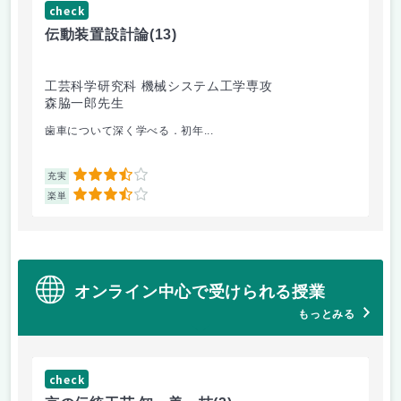
check
ch
伝動装置設計論
(13)
流
工芸科学研究科 機械システム工学専攻
工
森脇一郎先生
田
歯車について深く学べる．初年...
乱流
3.5
充実
充
3.5
楽単
楽
オンライン中心で受けられる授業
もっとみる
check