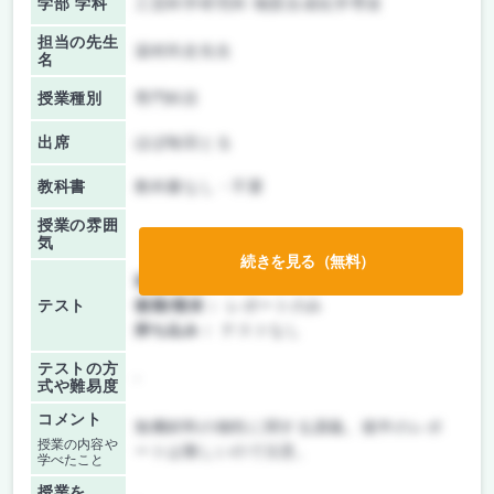
学部 学科
工芸科学研究科 物質合成化学専攻
担当の先生
湯村尚史先生
名
授業種別
専門科目
出席
ほぼ毎回とる
教科書
教科書なし・不要
授業の雰囲
気
続きを見る（無料）
前期/中間：
レポートのみ
テスト
後期/期末：
レポートのみ
持ち込み：
テストなし
テストの方
-
式や難易度
コメント
無機材料の物性に関する講義。後半のレポ
授業の内容や
ートは難しいので注意。
学べたこと
授業を