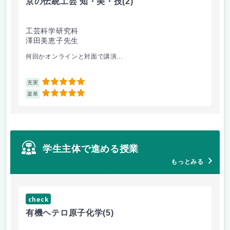
京の伝統工芸 知・美・技
(2)
工芸科学研究科
澤田美恵子先生
何回かオンラインと対面で講演...
5
充実
5
楽単
学生主体で進める授業
もっとみる
check
ch
有機ヘテロ原子化学
(5)
安