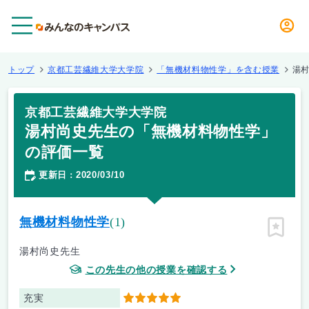
メニュー
トップ
京都工芸繊維大学大学院
「無機材料物性学」を含む授業
湯
京都工芸繊維大学大学院
湯村尚史先生の「無機材料物性学」
の評価一覧
更新日
2020/03/10
：
無機材料物性学
(1)
ピン留
湯村尚史先生
この先生の他の授業を確認する
充実
5