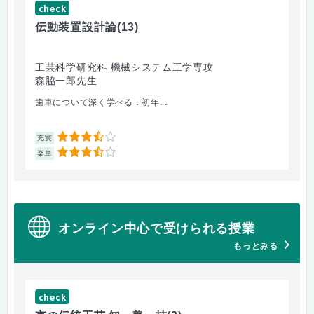
check
ch
伝動装置設計論
(13)
流
工芸科学研究科 機械システム工学専攻
工
森脇一郎先生
田
歯車について深く学べる．初年...
乱流
3.5
充実
充
3.5
楽単
楽
オンライン中心で受けられる授業
もっとみる
check