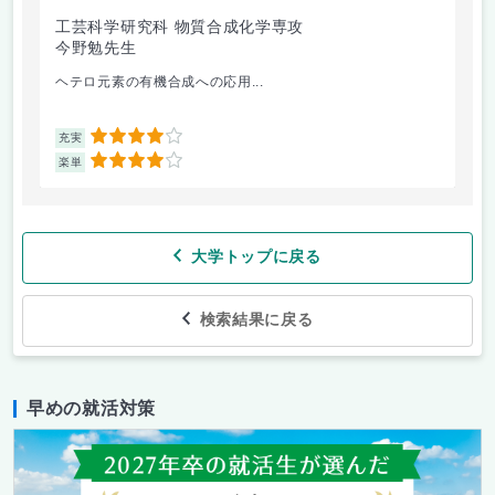
工芸科学研究科 物質合成化学専攻
工
今野勉先生
阪
ヘテロ元素の有機合成への応用...
建
4
充実
充
4
楽単
楽
大学トップに戻る
検索結果に戻る
早めの就活対策