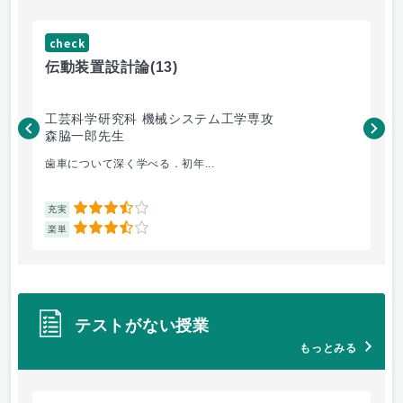
check
ch
伝動装置設計論
(13)
流
工芸科学研究科 機械システム工学専攻
工
森脇一郎先生
田
歯車について深く学べる．初年...
学
3.5
充実
充
3.5
楽単
楽
テストがない授業
もっとみる