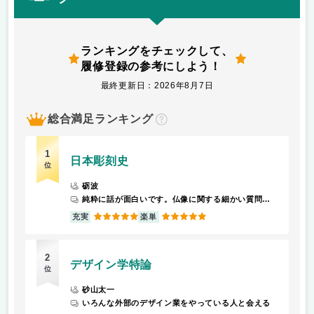
ランキングをチェックして、
履修登録の参考にしよう！
最終更新日：2026年8月7日
総合満足ランキング
？
1
日本彫刻史
位
砺波
純粋に話が面白いです。仏像に関する細かい質問にも真摯に答えてくれます。
5
5
充実
楽単
2
デザイン学特論
位
砂山太一
いろんな外部のデザイン業をやっている人と会える