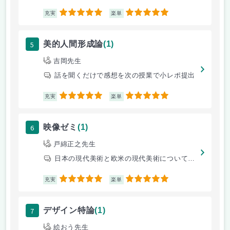
5
5
充実
楽単
5
美的人間形成論
(1)
吉岡先生
話を聞くだけで感想を次の授業で小レポ提出
5
5
充実
楽単
6
映像ゼミ
(1)
戸綿正之先生
日本の現代美術と欧米の現代美術について論じました。
5
5
充実
楽単
7
デザイン特論
(1)
絵おう先生