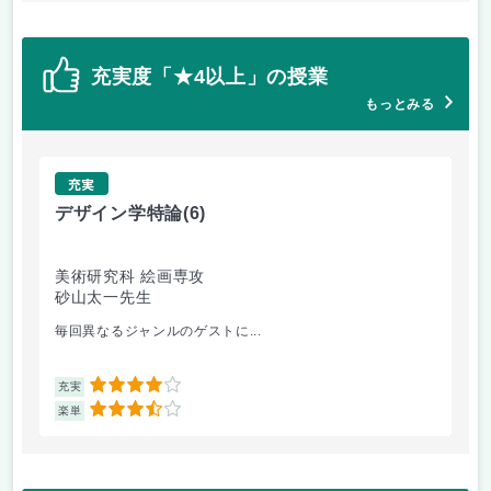
充実度「★4以上」の授業
もっとみる
充実
デザイン学特論
(6)
デ
美術研究科 絵画専攻
美
砂山太一先生
砂
毎回異なるジャンルのゲストに...
デ
4
充実
充
3.5
楽単
楽