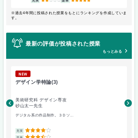
充実
楽単
※過去4年間に投稿された授業をもとにランキングを作成していま
す。
最新の評価が投稿された授業
もっとみる
NEW
N
デザイン学特論
(3)
東
美術研究科 デザイン専攻
美
砂山太一先生
竹
デジタル系の作品制作。３Ｄソ...
西
4
充実
充
楽単
楽