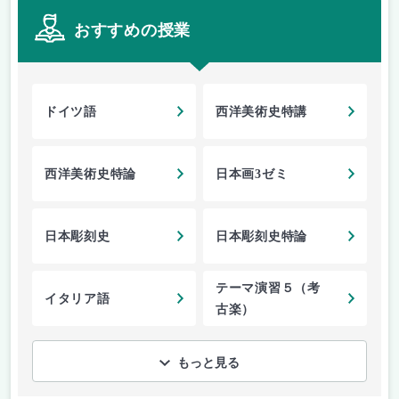
おすすめの授業
ドイツ語
西洋美術史特講
西洋美術史特論
日本画3ゼミ
日本彫刻史
日本彫刻史特論
テーマ演習５（考
イタリア語
古楽）
もっと見る