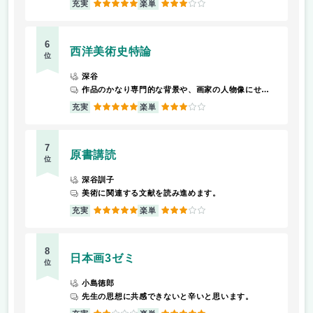
充実
楽単
6
西洋美術史特論
位
深谷
作品のかなり専門的な背景や、画家の人物像にせまった内容もある。文献に基づいた推測をして頂けるので説得力があって聞き応えがある。授業毎の小レポートでは、思考させる質問課題が多く、新たな気づきや収穫が多い。
5
3
充実
楽単
7
原書講読
位
深谷訓子
美術に関連する文献を読み進めます。
5
3
充実
楽単
8
日本画3ゼミ
位
小島徳郎
先生の思想に共感できないと辛いと思います。
2
5