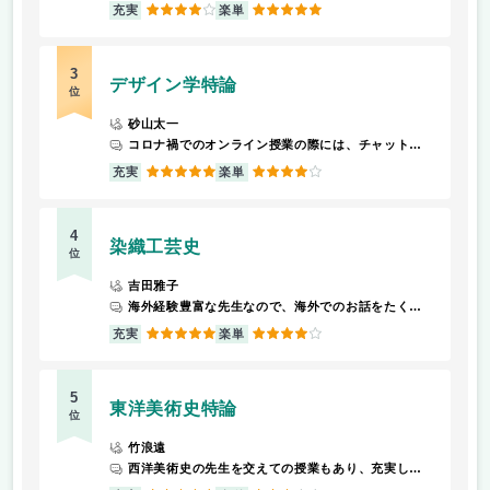
4
5
充実
楽単
3
デザイン学特論
位
砂山太一
コロナ禍でのオンライン授業の際には、チャットのコメント数で出席確認をしたり、単位の成績を決めるという特殊な評価方法でした。ゲスト講義を積極的にしてくださるので、受けて損はないと思います！
5
4
充実
楽単
4
染織工芸史
位
吉田雅子
海外経験豊富な先生なので、海外でのお話をたくさん聴ける。
5
4
充実
楽単
5
東洋美術史特論
位
竹浪遠
西洋美術史の先生を交えての授業もあり、充実した内容
5
3