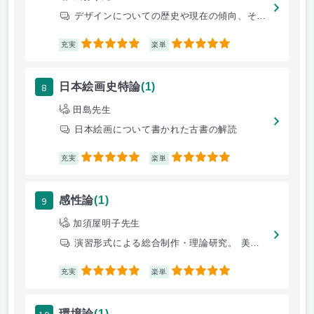
デザインについての歴史や現在の傾向、そしてこれからのデザイン
5
5
充実
楽単
8
日本絵画史特論
(1)
田島先生
日本絵画について書かれた古書の解読
5
5
充実
楽単
9
感性論
(1)
加須屋明子先生
演習形式による総合制作・理論研究。 美術・芸術理論上の諸問題に関して一
5
5
充実
楽単
環境論
(1)