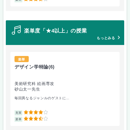
3.5
楽単度「★4以上」の授業
もっとみる
楽単
デザイン学特論
(6)
デ
美術研究科 絵画専攻
美
砂山太一先生
砂
毎回異なるジャンルのゲストに...
デ
4
充実
充
3.5
楽単
楽