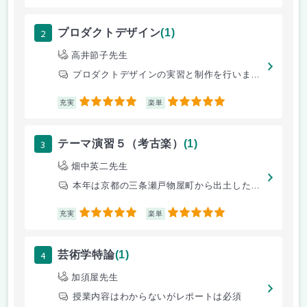
2
プロダクトデザイン
(1)
高井節子先生
プロダクトデザインの実習と制作を行います。
5
5
充実
楽単
3
テーマ演習５（考古楽）
(1)
畑中英二先生
本年は京都の三条瀬戸物屋町から出土した桃山陶器を実見することから生まれ
5
5
充実
楽単
4
芸術学特論
(1)
加須屋先生
授業内容はわからないがレポートは必須