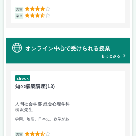
4
充実
充
3.5
楽単
楽
オンライン中心で受けられる授業
もっとみる
check
ch
知の構築講座
(13)
心
人間社会学部 総合心理学科
人
柳沢先生
小
学問、地理、日本史、数学があ...
基
3.5
充実
充