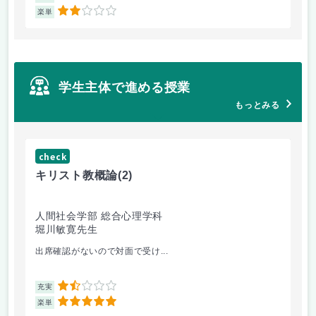
2
楽単
楽
学生主体で進める授業
もっとみる
check
ch
キリスト教概論
(2)
フ
人間社会学部 総合心理学科
人
堀川敏寛先生
太
出席確認がないので対面で受け...
優し
1.5
充実
充
5
楽単
楽