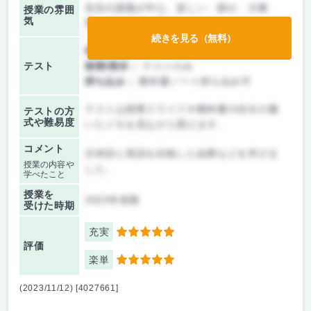
先生の講義が中心、楽しい、静か、大教
授業の雰囲
気
室、オフライン中心
続きを見る（無料）
前期/中間：
テストのみ
テスト
後期/期末：
テストのみ
持ち込み：
教科書ノート持ち込み可
テストは授業スライドや教科書や自分の書
テストの方
式や難易度
いたメモを見ながら受けます。
コメント
日本語と英語を比較した結果などを学びま
授業の内容や
した。
学べたこと
授業を
2023年前期
受けた時期
充実
5
評価
楽単
5
(2023/11/12) [4027661]