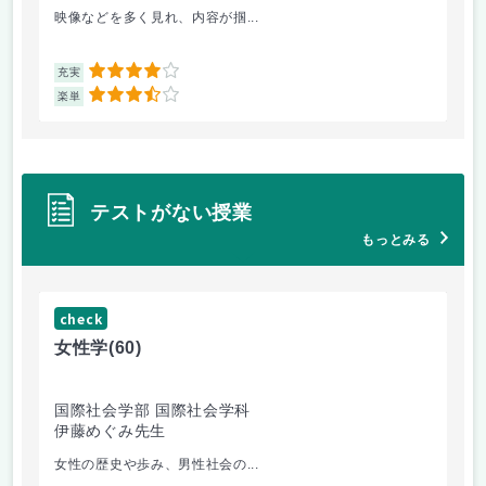
映像などを多く見れ、内容が掴...
心
4
充実
充
3.5
楽単
楽
テストがない授業
もっとみる
check
ch
女性学
(60)
女
国際社会学部 国際社会学科
人
伊藤めぐみ先生
伊
女性の歴史や歩み、男性社会の...
こ