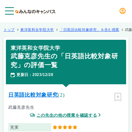
メニュー
トップ
東洋英和女学院大学
「日英語比較対象研究」を含む授業
武
東洋英和女学院大学
武藤克彦先生の「日英語比較対象研
究」の評価一覧
更新日
2023/12/28
：
日英語比較対象研究
(2)
ピン留
武藤克彦先生
この先生の他の授業を確認する
充実
5