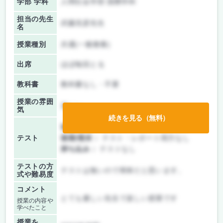
学部 学科
人間社会学部 国際学科
担当の先生
武藤克彦先生
名
授業種別
共通(一般教養)
出席
ほぼ毎回とる
教科書
教科書なし・不要
授業の雰囲
楽しい
気
続きを見る（無料）
前期/中間：
テスト・レポート両方なし
テスト
後期/期末：
テスト・レポート両方なし
持ち込み：
テストなし
テストの方
テストは無いので簡単だと思います。
式や難易度
コメント
とても優しい先生で楽しい授業です
授業の内容や
学べたこと
授業を