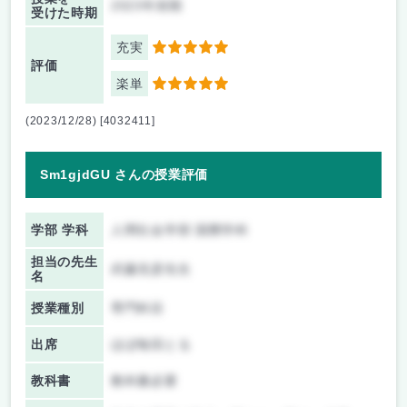
2023年前期
受けた時期
充実
5
評価
楽単
5
(2023/12/28) [4032411]
Sm1gjdGU さんの授業評価
学部 学科
人間社会学部 国際学科
担当の先生
武藤克彦先生
名
授業種別
専門科目
出席
ほぼ毎回とる
教科書
教科書必要