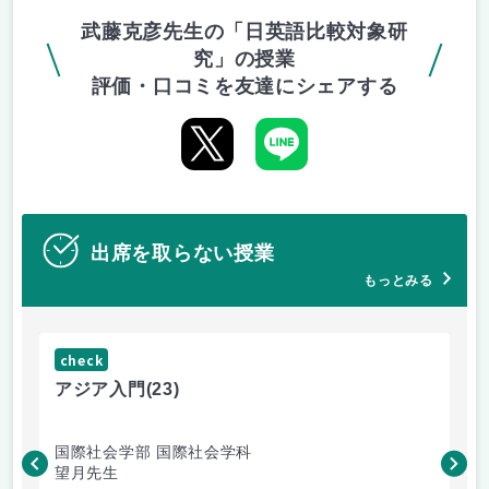
武藤克彦先生の「日英語比較対象研
究」の授業
評価・口コミを友達にシェアする
出席を取らない授業
もっとみる
check
ch
アジア入門
(23)
心
国際社会学部 国際社会学科
人
望月先生
小