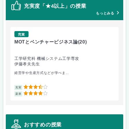
充実度「★4以上」の授業
もっとみる
充実
MOTとベンチャービジネス論
(20)
M
工学研究科 機械システム工学専攻
工
伊藤孝夫先生
伊
経営学や生産方式などが学べま...
授
3.5
充実
充
4
楽単
楽
おすすめの授業