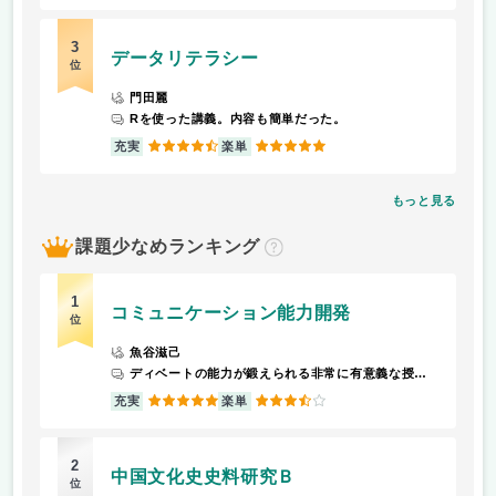
3
データリテラシー
位
門田麗
Rを使った講義。内容も簡単だった。
4.5
5
充実
楽単
もっと見る
課題少なめランキング
？
1
コミュニケーション能力開発
位
魚谷滋己
ディベートの能力が鍛えられる非常に有意義な授業でした。課題などはほぼありませんが、毎回授業でディベートがありその前準備をする必要があります。
5
3.5
充実
楽単
2
中国文化史史料研究Ｂ
位