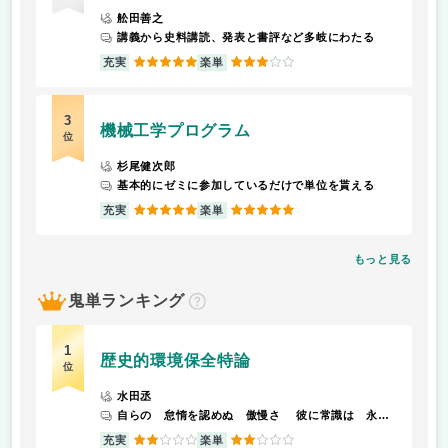
舩田善之
講義から史料講読、発表と書評など多岐にわたる
5
3
充実
楽単
3
機械工学プログラム
位
杉尾健次郎
基本的にゼミに参加しているだけで単位を貰える
5
5
充実
楽単
もっと見る
鬼単ランキング
？
1
歴史的環境保全特論
位
水田丞
自らの 怠惰を認めぬ 傲慢さ 彼に常識は 永遠に通じず
2
2
充実
楽単