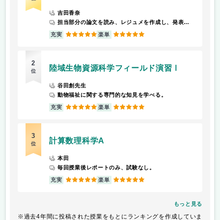
吉田香奈
担当部分の論文を読み、レジュメを作成し、発表すること。 期末レポートがあり、授業の内容を踏まえ、2000字以上のレポートを提出すること。
5
5
充実
楽単
2
陸域生物資源科学フィールド演習Ⅰ
位
谷田創先生
動物福祉に関する専門的な知見を学べる。
5
5
充実
楽単
3
計算数理科学A
位
本田
毎回授業後レポートのみ、試験なし。
5
5
充実
楽単
もっと見る
※過去4年間に投稿された授業をもとにランキングを作成していま