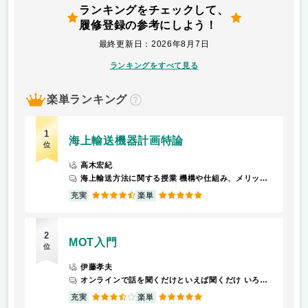
ランキングをチェックして、
履修登録の参考にしよう！
最終更新日：2026年8月7日
ランキングをすべて見る
楽単ランキング
？
1
海上輸送機器計画特論
位
高木宏紀
海上輸送方法に関する授業 機構や仕組み、メリットを学ぶ
4.5
5
充実
楽単
2
MOT入門
位
伊藤孝夫
オンラインで話を聞くだけといえば聞くだけ いろんな人の考えを聞きたい人には面白いと思う
3.5
5
充実
楽単