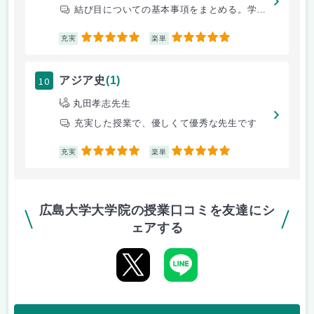
結び目についての基本事項をまとめる。学生は少人数で、受講者のレベルに合
5
5
充実
楽単
10
アジア史
(1)
丸田孝志先生
充実した授業で、優しくて優秀な先生です
5
5
充実
楽単
広島大学大学院の授業口コミを友達にシ
ェアする