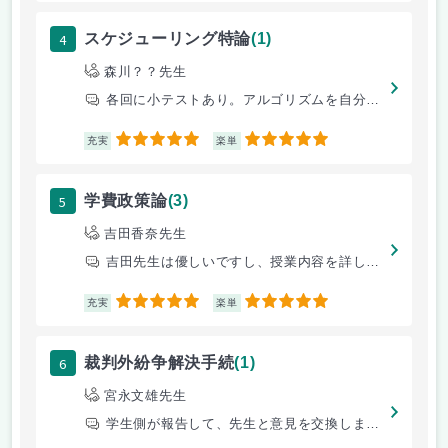
4
スケジューリング特論
(1)
森川？？先生
各回に小テストあり。アルゴリズムを自分で実装すれば楽でいいと思う。
5
5
充実
楽単
5
学費政策論
(3)
吉田香奈先生
吉田先生は優しいですし、授業内容を詳しくかつわかりやすく説明していただ
5
5
充実
楽単
6
裁判外紛争解決手続
(1)
宮永文雄先生
学生側が報告して、先生と意見を交換します。