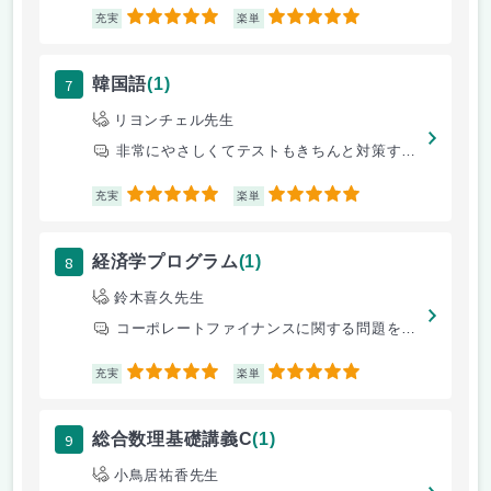
5
5
充実
楽単
7
韓国語
(1)
リヨンチェル先生
非常にやさしくてテストもきちんと対策すれば優以上はもらえます。
5
5
充実
楽単
8
経済学プログラム
(1)
鈴木喜久先生
コーポレートファイナンスに関する問題を理解を促す。
5
5
充実
楽単
9
総合数理基礎講義C
(1)
小鳥居祐香先生