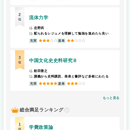
2
流体力学
位
忠野武
配られるレジュメを理解して勉強を進めたら良い
3
2
充実
楽単
3
中国文化史史料研究Ｂ
位
舩田善之
講義から史料講読、発表と書評など多岐にわたる
5
3
充実
楽単
もっと見る
総合満足ランキング
？
1
学費政策論
位