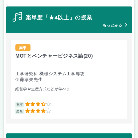
楽単度「★4以上」の授業
もっとみる
楽単
MOTとベンチャービジネス論
(20)
M
工学研究科 機械システム工学専攻
工
伊藤孝夫先生
伊
経営学や生産方式などが学べま...
授
3.5
充実
充
4
楽単
楽