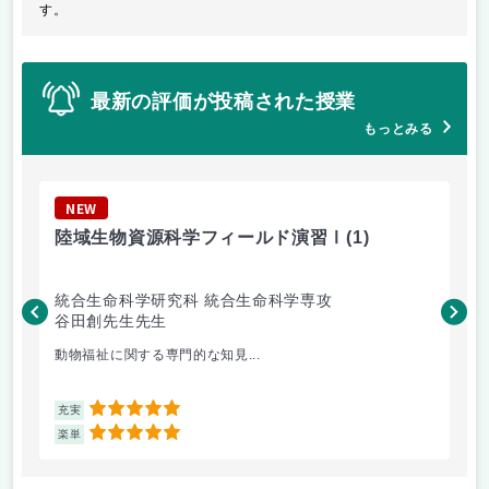
す。
最新の評価が投稿された授業
もっとみる
NEW
N
陸域生物資源科学フィールド演習Ⅰ
(1)
M
統合生命科学研究科 統合生命科学専攻
先
谷田創先生先生
伊
動物福祉に関する専門的な知見...
日
5
充実
充
5
楽単
楽