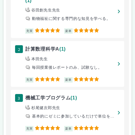
(1)
谷田創先生先生
動物福祉に関する専門的な知見を学べる。
5
5
充実
楽単
2
計算数理科学A
(1)
本田先生
毎回授業後レポートのみ、試験なし。
5
5
充実
楽単
3
機械工学プログラム
(1)
杉尾健次郎先生
基本的にゼミに参加しているだけで単位を貰える
5
5
充実
楽単