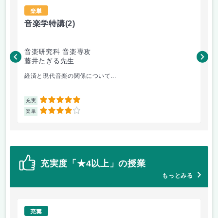
楽単
音楽学特講
(2)
P
音楽研究科 音楽専攻
音
藤井たぎる先生
清
経済と現代音楽の関係について...
3D
5
充実
充
4
楽単
楽
充実度「★4以上」の授業
もっとみる
充実