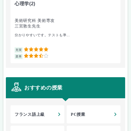
心理学
(2)
音
美術研究科 美術専攻
音
三宮敦生先生
藤
分かりやすいです。テストも準...
経
5
充実
充
3.5
楽単
楽
おすすめの授業
フランス語上級
PC授業