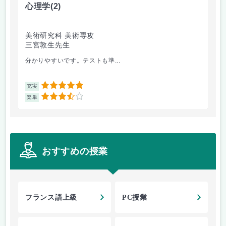
心理学
(2)
音
美術研究科 美術専攻
音
三宮敦生先生
藤
分かりやすいです。テストも準...
経
5
充実
充
3.5
楽単
楽
おすすめの授業
フランス語上級
PC授業