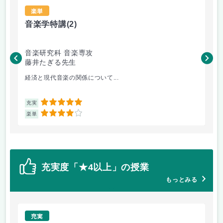
楽単
音楽学特講
(2)
P
音楽研究科 音楽専攻
音
藤井たぎる先生
清
経済と現代音楽の関係について...
3D
5
充実
充
4
楽単
楽
充実度「★4以上」の授業
もっとみる
充実