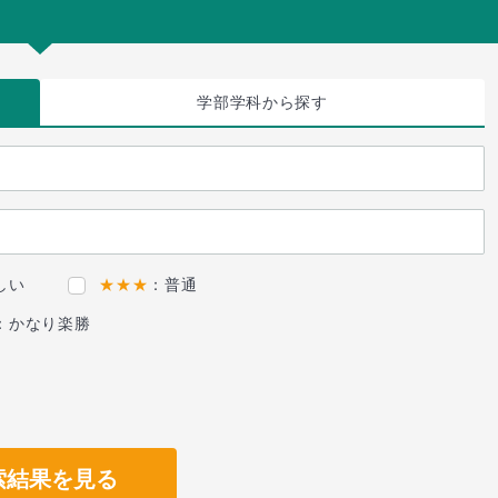
学部学科
から探す
しい
★★★
：普通
：かなり楽勝
索結果を見る