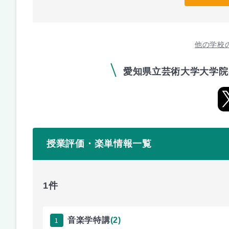
他の学校
愛知県立芸術大学大学院
授業評価・楽単情報一覧
1件
1
音楽学特講
(2)