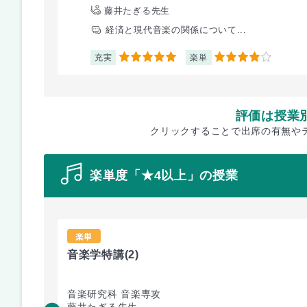
藤井たぎる先生
経済と現代音楽の関係について...
充実
楽単
5
4
評価は授業
クリックすることで出席の有無や
楽単度「★4以上」の授業
楽単
音楽学特講
(2)
音楽研究科 音楽専攻
藤井たぎる先生