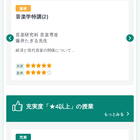
楽単
音楽学特講
(2)
P
音楽研究科 音楽専攻
音
藤井たぎる先生
清
経済と現代音楽の関係について...
3D
5
充実
充
4
楽単
楽
充実度「★4以上」の授業
もっとみる
充実