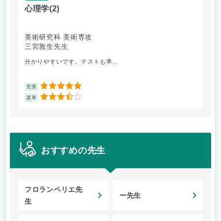
心理学
(2)
音
美術研究科 美術専攻
音
三宮敦生先生
藤
分かりやすいです。テストも準...
経
5
充実
充
3.5
楽単
楽
おすすめの先生
フロランペリエ先
ー先生
生