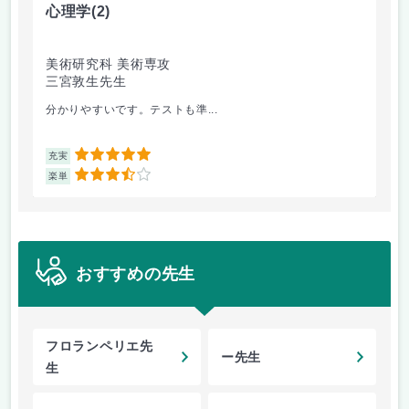
心理学
(2)
音
美術研究科 美術専攻
音
三宮敦生先生
藤
分かりやすいです。テストも準...
経
5
充実
充
3.5
楽単
楽
おすすめの先生
フロランペリエ先
ー先生
生