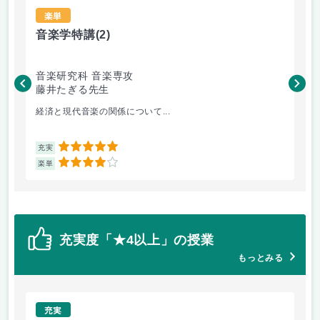
楽単
音楽学特講
(2)
P
音楽研究科 音楽専攻
音
藤井たぎる先生
清
経済と現代音楽の関係について...
3D
5
充実
充
4
楽単
楽
充実度「★4以上」の授業
もっとみる
充実