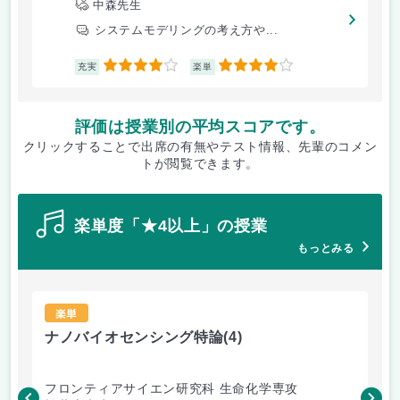
中森先生
システムモデリングの考え方や...
4
4
充実
楽単
評価は授業別の平均スコアです。
クリックすることで出席の有無やテスト情報、先輩のコメン
トが閲覧できます。
楽単度「★4以上」の授業
もっとみる
楽単
ナノバイオセンシング特論
(4)
ナ
フロンティアサイエン研究科 生命化学専攻
フ