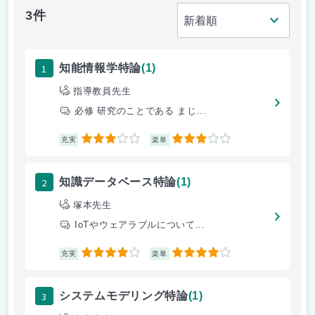
3件
1
知能情報学特論
(1)
指導教員先生
必修 研究のことである まじ...
3
3
充実
楽単
2
知識データベース特論
(1)
塚本先生
IoTやウェアラブルについて...
4
4
充実
楽単
3
システムモデリング特論
(1)