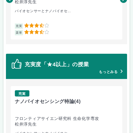
松井淳先生
三
バイオセンサーとナノバイオセ...
物
3.5
充実
充
3.5
楽単
楽
充実度「★4以上」の授業
もっとみる
充実
ナノバイオセンシング特論
(4)
ナ
フロンティアサイエン研究科 生命化学専攻
フ
松井淳先生
三