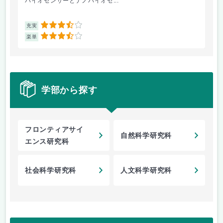
バイオセンサーとナノバイオセ...
物
3.5
充実
充
3.5
楽単
楽
学部から探す
フロンティアサイ
自然科学研究科
エンス研究科
社会科学研究科
人文科学研究科