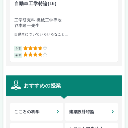
自動車工学特論
(16)
制
工学研究科 機械工学専攻
工
谷本隆一先生
早
自動車についていろいろなこと...
古
4
充実
充
4
楽単
楽
おすすめの授業
こころの科学
建築設計特論