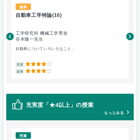
楽単
自動車工学特論
(16)
材
工学研究科 機械工学専攻
工
谷本隆一先生
松
自動車についていろいろなこと...
金
4
充実
充
4
楽単
楽
充実度「★4以上」の授業
もっとみる
充実