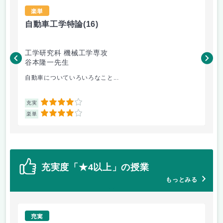
楽単
自動車工学特論
(16)
材
工学研究科 機械工学専攻
工
谷本隆一先生
松
自動車についていろいろなこと...
金
4
充実
充
4
楽単
楽
充実度「★4以上」の授業
もっとみる
充実