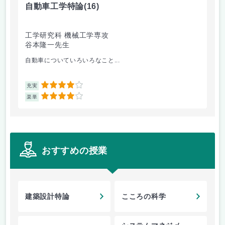
自動車工学特論
(16)
制
工学研究科 機械工学専攻
工
谷本隆一先生
早
自動車についていろいろなこと...
古
4
充実
充
4
楽単
楽
おすすめの授業
建築設計特論
こころの科学