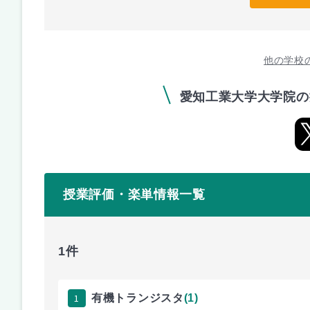
他の学校
愛知工業大学大学院の
授業評価・楽単情報一覧
1件
1
有機トランジスタ
(1)