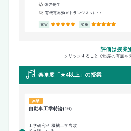
張強先生
有機電界効果トランジスタにつ...
充実
楽単
5
5
評価は授業
クリックすることで出席の有無や
楽単度「★4以上」の授業
楽単
自動車工学特論
(16)
工学研究科 機械工学専攻
谷本隆一先生