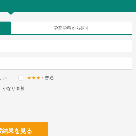
学部学科
から探す
しい
★★★
：普通
：かなり楽勝
索結果を見る