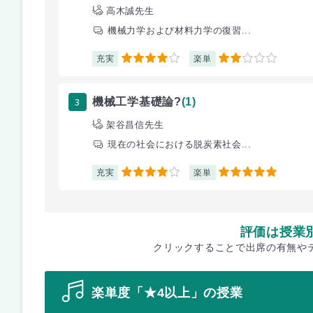
高木誠先生
機械力学および材料力学の復習...
充実
楽単
4
2
3
機械工学基礎論?
(1)
架谷昌信先生
現在の社会における脱炭素社会...
充実
楽単
4
5
評価は授業
クリックすることで出席の有無や
楽単度「★4以上」の授業