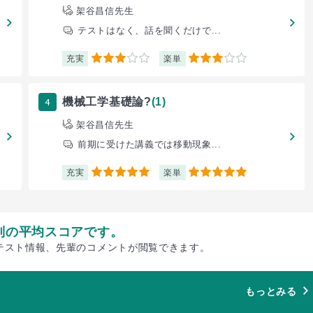
架谷昌信先生
テストはなく、話を聞くだけで...
充実
楽単
3
3
4
機械工学基礎論?
(1)
架谷昌信先生
前期に受けた講義では移動現象...
充実
楽単
5
5
別の平均スコアです。
テスト情報、先輩のコメントが閲覧できます。
もっとみる