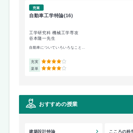
充実
自動車工学特論
(16)
工学研究科 機械工学専攻
谷本隆一先生
自動車についていろいろなこと...
充実
4
楽単
4
おすすめの授業
建築設計特論
こころの科