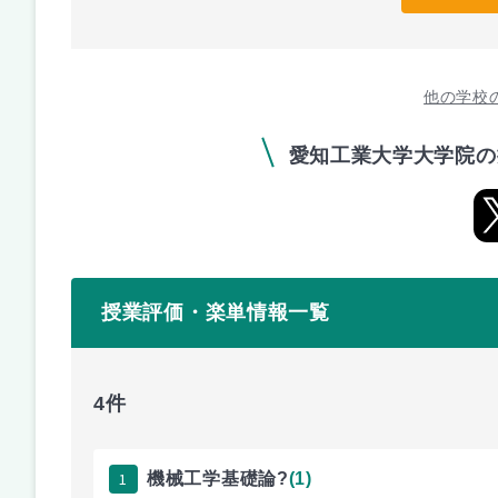
他の学校
愛知工業大学大学院の
授業評価・楽単情報一覧
4件
1
機械工学基礎論?
(1)