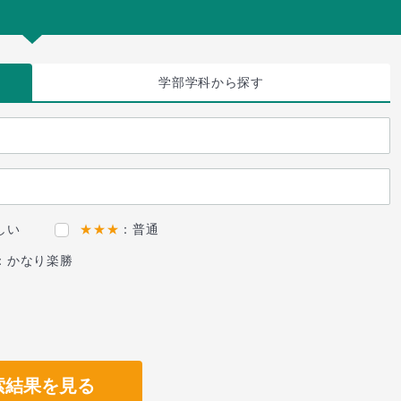
学部学科
から探す
しい
★★★
：普通
：かなり楽勝
索結果を見る