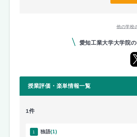
他の学校
愛知工業大学大学院の
授業評価・楽単情報一覧
1件
1
独語
(1)