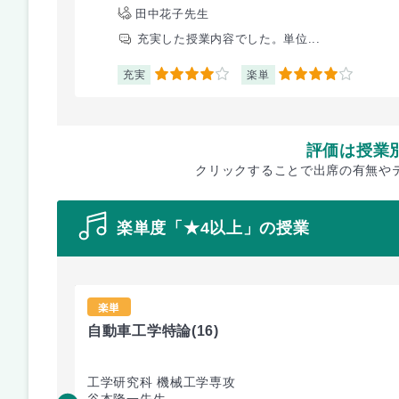
田中花子先生
充実した授業内容でした。単位...
充実
楽単
4
4
評価は授業
クリックすることで出席の有無や
楽単度「★4以上」の授業
楽単
自動車工学特論
(16)
工学研究科 機械工学専攻
谷本隆一先生