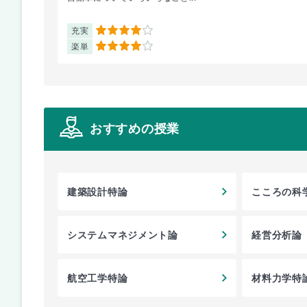
充実
4
楽単
4
おすすめの授業
建築設計特論
こころの科
システムマネジメント論
経営分析論
航空工学特論
材料力学特