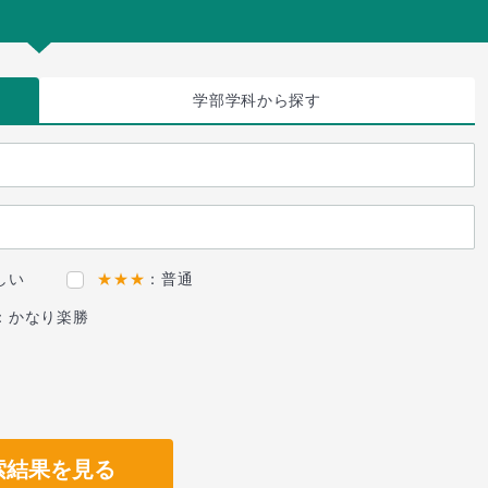
学部学科
から探す
しい
★★★
：普通
：かなり楽勝
索結果を見る