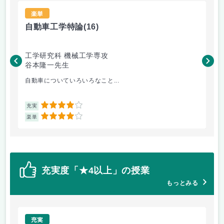
楽単
自動車工学特論
(16)
材
工学研究科 機械工学専攻
工
谷本隆一先生
松
自動車についていろいろなこと...
金
4
充実
充
4
楽単
楽
充実度「★4以上」の授業
もっとみる
充実