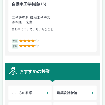
自動車工学特論
(16)
制
工学研究科 機械工学専攻
工
谷本隆一先生
早
自動車についていろいろなこと...
古
4
充実
充
4
楽単
楽
おすすめの授業
こころの科学
建築設計特論