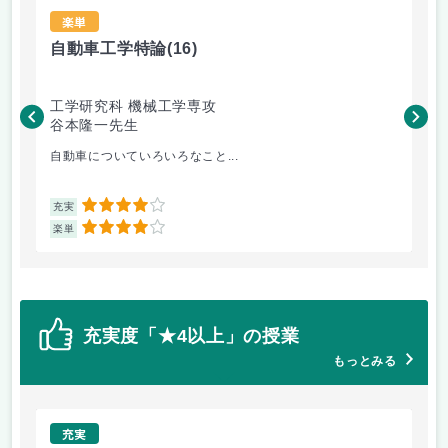
楽単
自動車工学特論
(16)
材
工学研究科 機械工学専攻
工
谷本隆一先生
松
自動車についていろいろなこと...
金
4
充実
充
4
楽単
楽
充実度「★4以上」の授業
もっとみる
充実