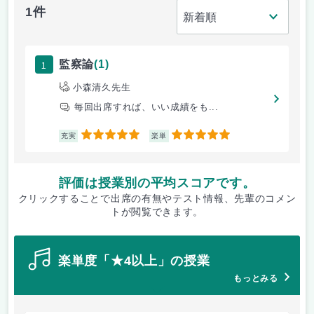
1件
1
監察論
(1)
小森清久先生
毎回出席すれば、いい成績をも...
5
5
充実
楽単
評価は授業別の平均スコアです。
クリックすることで出席の有無やテスト情報、先輩のコメン
トが閲覧できます。
楽単度「★4以上」の授業
もっとみる