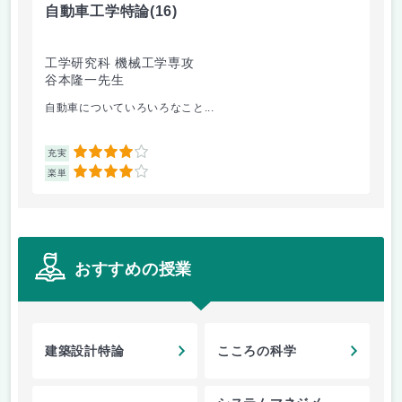
自動車工学特論
(16)
制
工学研究科 機械工学専攻
工
谷本隆一先生
早
自動車についていろいろなこと...
古
4
充実
充
4
楽単
楽
おすすめの授業
建築設計特論
こころの科学