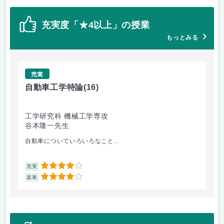
充実度「★4以上」の授業
もっとみる
充実
自動車工学特論
(16)
制
工学研究科 機械工学専攻
工
谷本隆一先生
早
自動車についていろいろなこと...
古
4
充実
充
4
楽単
楽