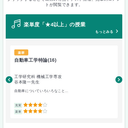
トが閲覧できます。
楽単度「★4以上」の授業
もっとみる
楽単
自動車工学特論
(16)
材
工学研究科 機械工学専攻
工
谷本隆一先生
松
自動車についていろいろなこと...
金
4
充実
充
4
楽単
楽