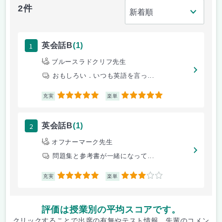
2件
1
英会話B
(1)
ブルースラドクリフ先生
おもしろい．いつも英語を言っ...
5
5
充実
楽単
2
英会話B
(1)
オフナーマーク先生
問題集と参考書が一緒になって...
5
3
充実
楽単
評価は授業別の平均スコアです。
クリックすることで出席の有無やテスト情報、先輩のコメン