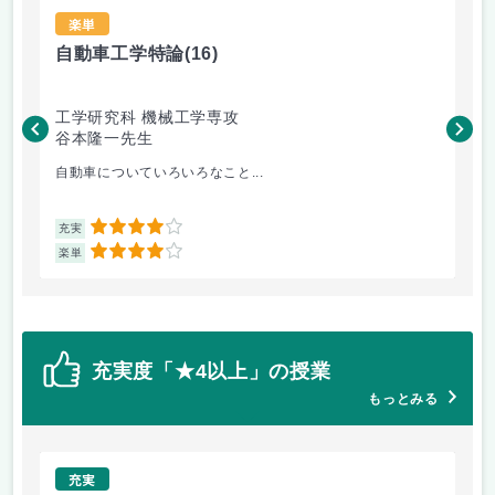
楽単
自動車工学特論
(16)
材
工学研究科 機械工学専攻
工
谷本隆一先生
松
自動車についていろいろなこと...
金
4
充実
充
4
楽単
楽
充実度「★4以上」の授業
もっとみる
充実