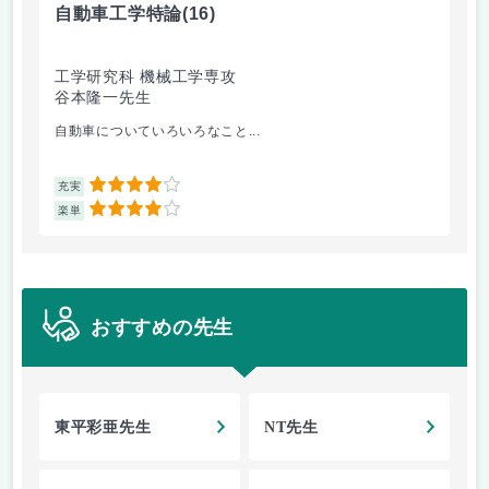
自動車工学特論
(16)
制
工学研究科 機械工学専攻
工
谷本隆一先生
早
自動車についていろいろなこと...
古
4
充実
充
4
楽単
楽
おすすめの先生
東平彩亜先生
NT先生