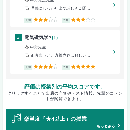
中野寛之先生
講義にしっかり出て話しさえ聞...
3
3
充実
楽単
4
電気磁気学?
(1)
中野先生
正直言うと、講義内容は難しい...
4
5
充実
楽単
評価は授業別の平均スコアです。
クリックすることで出席の有無やテスト情報、先輩のコメン
トが閲覧できます。
楽単度「★4以上」の授業
もっとみる