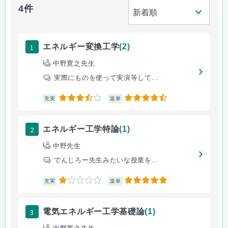
4件
1
エネルギー変換工学
(2)
中野寛之先生
実際にものを使って実演等して...
3.5
4.5
充実
楽単
2
エネルギー工学特論
(1)
中野先生
でんじろー先生みたいな授業を...
1
5
充実
楽単
3
電気エネルギー工学基礎論
(1)