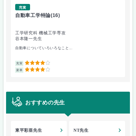
充実
自動車工学特論
(16)
制
工学研究科 機械工学専攻
工
谷本隆一先生
早
自動車についていろいろなこと...
古
4
充実
充
4
楽単
楽
おすすめの先生
東平彩亜先生
NT先生