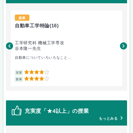
楽単
自動車工学特論
(16)
材
工学研究科 機械工学専攻
工
谷本隆一先生
松
自動車についていろいろなこと...
金
4
充実
充
4
楽単
楽
充実度「★4以上」の授業
もっとみる