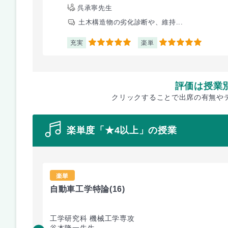
呉承寧先生
土木構造物の劣化診断や、維持...
充実
楽単
5
5
評価は授業
クリックすることで出席の有無や
楽単度「★4以上」の授業
楽単
自動車工学特論
(16)
工学研究科 機械工学専攻
谷本隆一先生