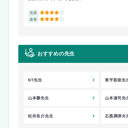
充実
4
楽単
4
おすすめの先生
NT先生
東平彩亜先
山本勝先生
山本達司先
松井良介先生
石黒満津夫