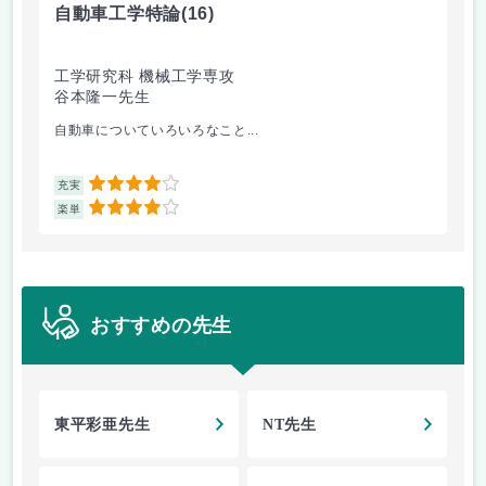
自動車工学特論
(16)
制
工学研究科 機械工学専攻
工
谷本隆一先生
早
自動車についていろいろなこと...
古
4
充実
充
4
楽単
楽
おすすめの先生
東平彩亜先生
NT先生