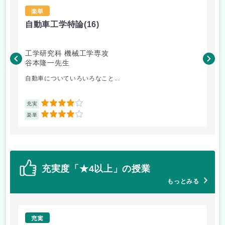
楽単
自動車工学特論
(16)
材
工学研究科 機械工学専攻
工
谷本隆一先生
松
自動車についていろいろなこと...
金
4
充実
充
4
楽単
楽
充実度「★4以上」の授業
もっとみる
充実