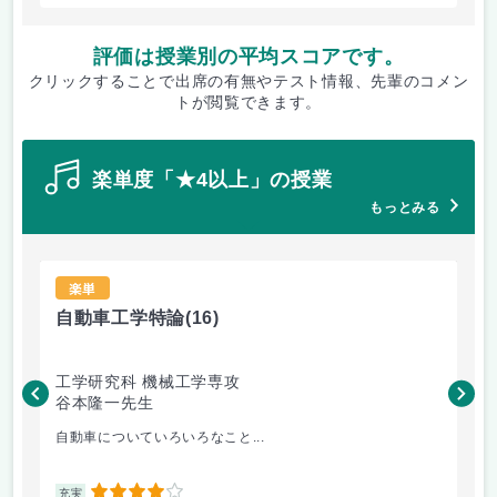
評価は授業別の平均スコアです。
クリックすることで出席の有無やテスト情報、先輩のコメン
トが閲覧できます。
楽単度「★4以上」の授業
もっとみる
楽単
自動車工学特論
(16)
材
工学研究科 機械工学専攻
工
谷本隆一先生
松
自動車についていろいろなこと...
金
4
充実
充