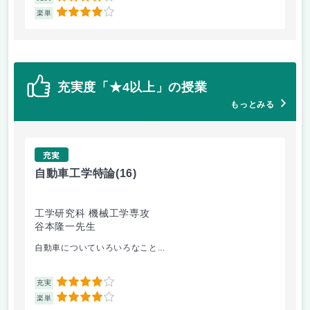
4
楽単
楽
充実度「★4以上」の授業
もっとみる
充実
自動車工学特論
(16)
制
工学研究科 機械工学専攻
工
谷本隆一先生
早
自動車についていろいろなこと...
古
4
充実
充
4
楽単
楽