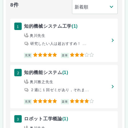
8件
1
知的機械システム工学
(1)
奥川先生
研究したい人は超おすすめ！ ...
5
3
充実
楽単
2
知的機能システム
(1)
奥川雅之先生
２週に１回ゼミがあり，それま...
5
4
充実
楽単
3
ロボット工学概論
(1)