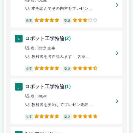
奥川先生
本を読んでその内容をプレゼン...
5
3
充実
楽単
4
ロボット工学特論
(2)
奥川雅之先生
教科書を各自読みます． 各章...
5
4.5
充実
楽単
5
ロボット工学特論
(1)
奥川先生
教科書を要約してプレゼン発表...
5
5
充実
楽単