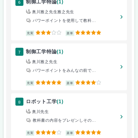
6
制御工学特論
(1)
奥川雅之先生雅之先生
パワーポイントを使用して教科...
3
5
充実
楽単
7
制御工学特論
(1)
奥川雅之先生
パワーポイントをみんなの前で...
5
4
充実
楽単
8
ロボット工学
(1)
奥川先生
教科書の内容をプレゼンしその...
4
5
充実
楽単