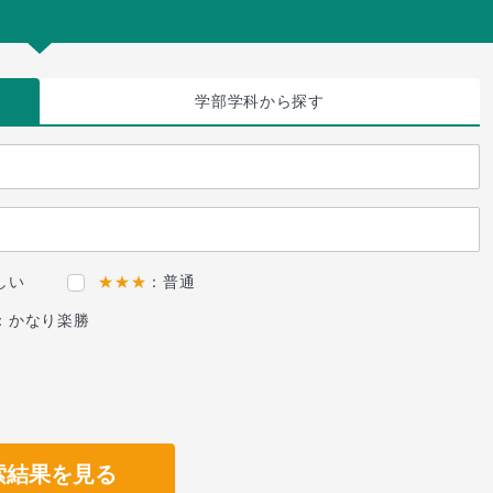
学部学科
から探す
しい
★★★
：普通
：かなり楽勝
索結果を見る