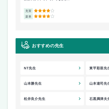
充実
4
楽単
4
おすすめの先生
NT先生
東平彩亜先
山本勝先生
山本達司先
松井良介先生
石黒満津夫