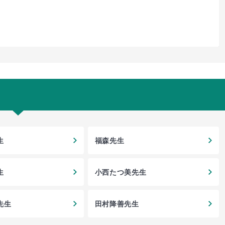
生
福森先生
生
小西たつ美先生
先生
田村降善先生