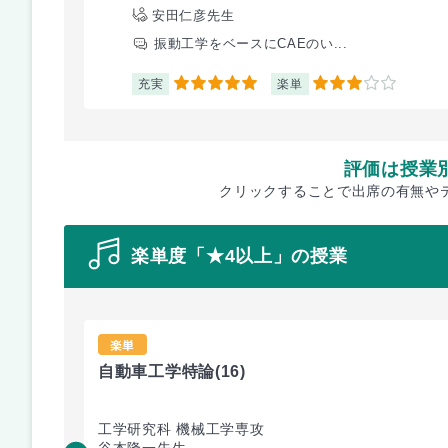
安田仁彦先生
振動工学をベースにCAEのい...
充実
楽単
5
3
評価は授業
クリックすることで出席の有無や
楽単度「★4以上」の授業
楽単
自動車工学特論
(16)
工学研究科 機械工学専攻
谷本隆一先生