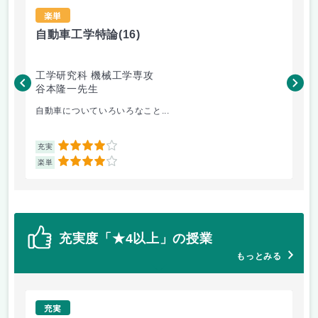
楽単
自動車工学特論
(16)
材
工学研究科 機械工学専攻
工
谷本隆一先生
松
自動車についていろいろなこと...
金
4
充実
充
4
楽単
楽
充実度「★4以上」の授業
もっとみる
充実