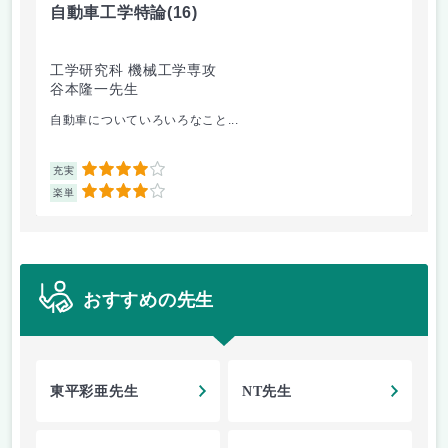
自動車工学特論
(16)
制
工学研究科 機械工学専攻
工
谷本隆一先生
早
自動車についていろいろなこと...
古
4
充実
充
4
楽単
楽
おすすめの先生
東平彩亜先生
NT先生