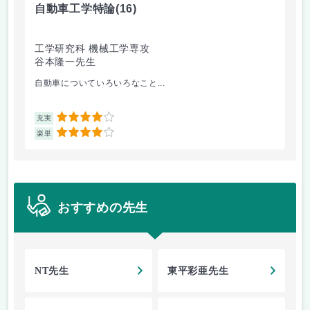
自動車工学特論
(16)
制
工学研究科 機械工学専攻
工
谷本隆一先生
早
自動車についていろいろなこと...
古
4
充実
充
4
楽単
楽
おすすめの先生
NT先生
東平彩亜先生