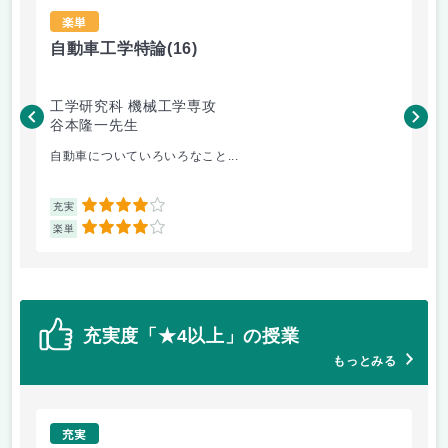
楽単
自動車工学特論
(16)
材
工学研究科 機械工学専攻
工
谷本隆一先生
松
自動車についていろいろなこと...
金
4
充実
充
4
楽単
楽
充実度「★4以上」の授業
もっとみる
充実