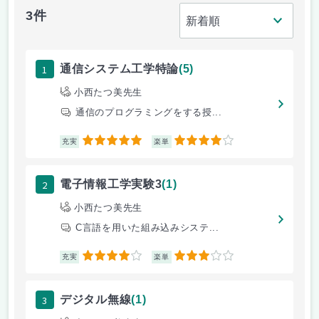
3件
1
通信システム工学特論
(5)
小西たつ美先生
通信のプログラミングをする授...
5
4
充実
楽単
2
電子情報工学実験3
(1)
小西たつ美先生
C言語を用いた組み込みシステ...
4
3
充実
楽単
3
デジタル無線
(1)