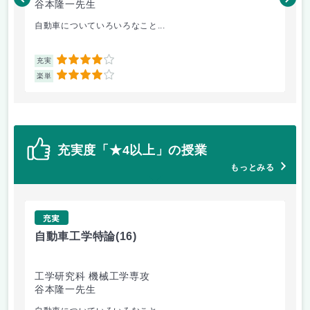
谷本隆一先生
松
自動車についていろいろなこと...
金
4
充実
充
4
楽単
楽
充実度「★4以上」の授業
もっとみる
充実
自動車工学特論
(16)
制
工学研究科 機械工学専攻
工
谷本隆一先生
早