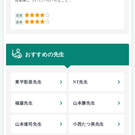
自動車についていろいろなこと...
古
4
充実
充
4
楽単
楽
おすすめの先生
東平彩亜先生
NT先生
福森先生
山本勝先生
山本達司先生
小西たつ美先生