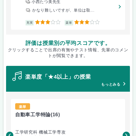
小西たつ美先生
かなり難しいですが、単位は取...
3
3
充実
楽単
評価は授業別の平均スコアです。
クリックすることで出席の有無やテスト情報、先輩のコメン
トが閲覧できます。
楽単度「★4以上」の授業
もっとみる
楽単
自動車工学特論
(16)
材
工学研究科 機械工学専攻
工