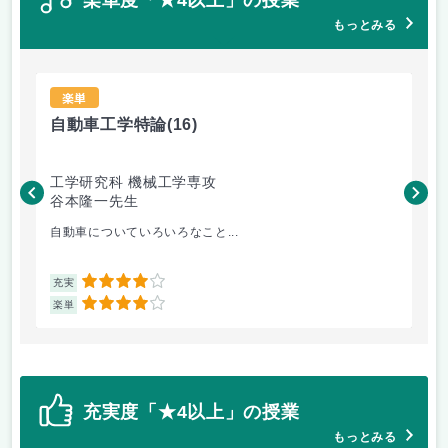
もっとみる
楽単
自動車工学特論
(16)
材
工学研究科 機械工学専攻
工
谷本隆一先生
松
自動車についていろいろなこと...
金
4
充実
充
4
楽単
楽
充実度「★4以上」の授業
もっとみる