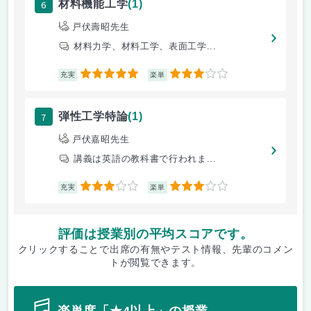
6
材料機能工学
(1)
戸伏壽昭先生
材料力学、材料工学、表面工学...
5
3
充実
楽単
7
弾性工学特論
(1)
戸伏嘉昭先生
講義は英語の教科書で行われま...
3
3
充実
楽単
評価は授業別の平均スコアです。
クリックすることで出席の有無やテスト情報、先輩のコメン
トが閲覧できます。
楽単度「★4以上」の授業