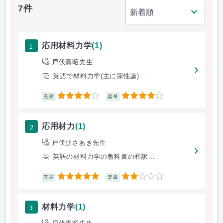
7件
1
応用材料力学
(1)
戸伏壽昭先生
英語で材料力学(主に弾性論)...
4
4
充実
楽単
2
応用材力
(1)
戸伏ひさあき先生
英語の材料力学の教科書の和訳...
5
2
充実
楽単
3
材料力学
(1)