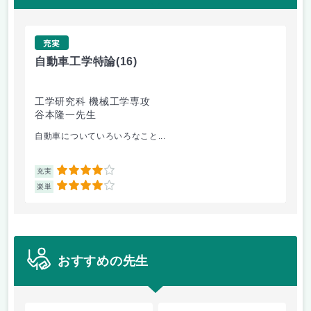
充実
自動車工学特論
(16)
制
工学研究科 機械工学専攻
工
谷本隆一先生
早
自動車についていろいろなこと...
古
4
充実
充
4
楽単
楽
おすすめの先生