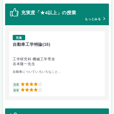
充実度「★4以上」の授業
もっとみる
充実
自動車工学特論
(16)
制
工学研究科 機械工学専攻
工
谷本隆一先生
早
自動車についていろいろなこと...
古
4
充実
充
4
楽単
楽