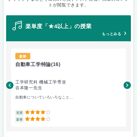
トが閲覧できます。
楽単度「★4以上」の授業
もっとみる
楽単
自動車工学特論
(16)
材
工学研究科 機械工学専攻
工
谷本隆一先生
松
自動車についていろいろなこと...
金
4
充実
充
4
楽単
楽