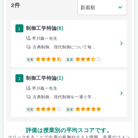
2件
1
制御工学特論
(6)
早川義一先生
古典制御、現代制御について毎...
4.5
3.5
充実
楽単
2
制御工学特論
(1)
早川義一先生
古典制御、現代制御を一通り学...
4
5
充実
楽単
評価は授業別の平均スコアです。
クリックすることで出席の有無やテスト情報、先輩のコメン