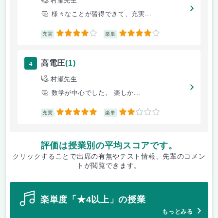
村瀬先生
様々なことが習得できて、充実...
4
4
充実
楽単
4
高電圧
(1)
村瀬先生
数学が中心でした。 楽しか...
5
2
充実
楽単
評価は授業別の平均スコアです。
クリックすることで出席の有無やテスト情報、先輩のコメン
トが閲覧できます。
楽単度「★4以上」の授業
もっとみる