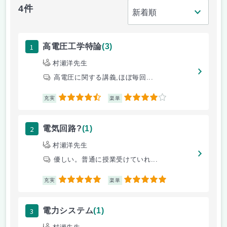
4件
1
高電圧工学特論
(3)
村瀬洋先生
高電圧に関する講義,ほぼ毎回...
4.5
4
充実
楽単
2
電気回路?
(1)
村瀬洋先生
優しい。普通に授業受けていれ...
5
5
充実
楽単
3
電力システム
(1)