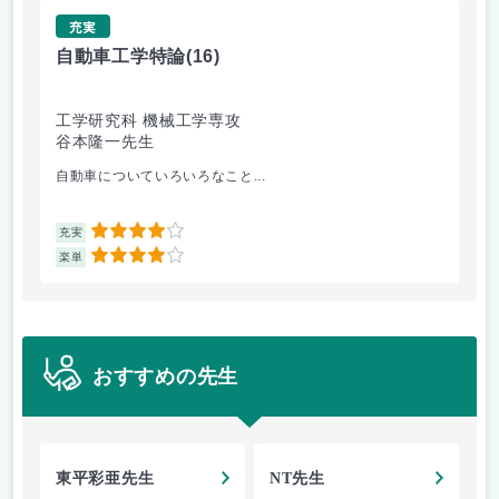
充実
自動車工学特論
(16)
制
工学研究科 機械工学専攻
工
谷本隆一先生
早
自動車についていろいろなこと...
古
4
充実
充
4
楽単
楽
おすすめの先生
東平彩亜先生
NT先生