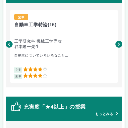
楽単
自動車工学特論
(16)
材
工学研究科 機械工学専攻
工
谷本隆一先生
松
自動車についていろいろなこと...
金
4
充実
充
4
楽単
楽
充実度「★4以上」の授業
もっとみる